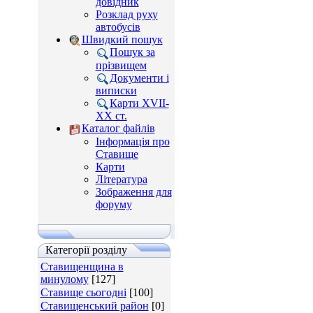
довідник
Розклад руху
автобусів
Швидкий пошук
Пошук за
прізвищем
Документи і
виписки
Карти XVII-
XX ст.
Каталог файлів
Інформація про
Ставище
Карти
Література
Зображення для
форуму
Категорії розділу
Ставищенщина в
минулому
[127]
Ставище сьогодні
[100]
Ставищенський район
[0]