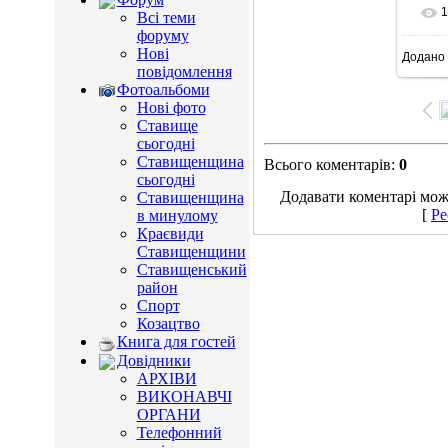
1
Всі теми
форуму
Нові
Додано
77
повідомлення
Фотоальбоми
Нові фото
Ставище
сьогодні
Ставищенщина
Всього коментарів
:
0
сьогодні
Додавати коментарі можу
Ставищенщина
[
Ре
в минулому
Краєвиди
Ставищенщини
Ставищенський
район
Спорт
Козацтво
Книга для гостей
Довідники
АРХІВИ
ВИКОНАВЧІ
ОРГАНИ
Телефонний