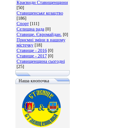
Краєвиди Ставищенщини
[50]
Ставищенське козацтво
[186]
Спорт
[111]
Селищна рада
[0]
Ставище. Євромайдан.
[0]
Приємні зміни в нашому
містечку
[18]
Ставище - 2016
[0]
Ставище - 2017
[0]
Ставищенщина сьогодні
[25]
Наша кнопочка