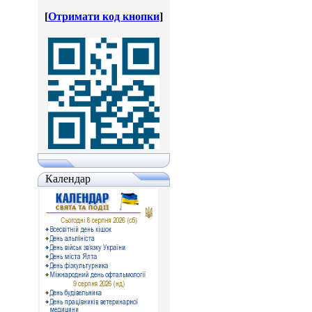
[
Отримати код кнопки
]
Календар