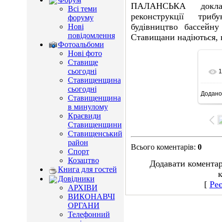
ПАЛАНСЬКА докла
Всі теми
реконструкції триб
форуму
будівництво бассейну
Нові
повідомлення
Ставищани надіються, 
Фотоальбоми
Нові фото
Ставище
сьогодні
1
Ставищенщина
сьогодні
Додано
5
Ставищенщина
в минулому
Краєвиди
Ставищенщини
Ставищенський
район
Всього коментарів
:
0
Спорт
Козацтво
Додавати коментар
Книга для гостей
к
Довідники
[
Реє
АРХІВИ
ВИКОНАВЧІ
ОРГАНИ
Телефонний