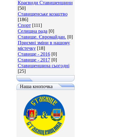
Краєвиди Ставищенщини
[50]
Ставищенське козацтво
[186]
Спорт
[111]
Селищна рада
[0]
Ставище. Євромайдан.
[0]
Приємні зміни в нашому
містечку
[18]
Ставище - 2016
[0]
Ставище - 2017
[0]
Ставищенщина сьогодні
[25]
Наша кнопочка