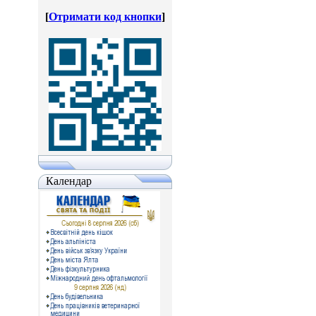
[
Отримати код кнопки
]
Календар