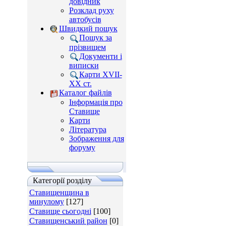
довідник
Розклад руху
автобусів
Швидкий пошук
Пошук за
прізвищем
Документи і
виписки
Карти XVII-
XX ст.
Каталог файлів
Інформація про
Ставище
Карти
Література
Зображення для
форуму
Категорії розділу
Ставищенщина в
минулому
[127]
Ставище сьогодні
[100]
Ставищенський район
[0]