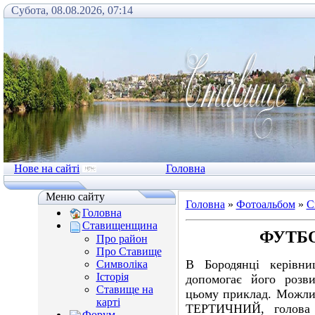
Субота, 08.08.2026, 07:14
Нове на сайті
Головна
Меню сайту
Головна
»
Фотоальбом
»
С
Головна
Ставищенщина
ФУТБО
Про район
Про Ставище
В Бородянці керівн
Символіка
Історія
допомогає його розви
Ставище на
цьому приклад. Можли
карті
ТЕРТИЧНИЙ, голова
Форум