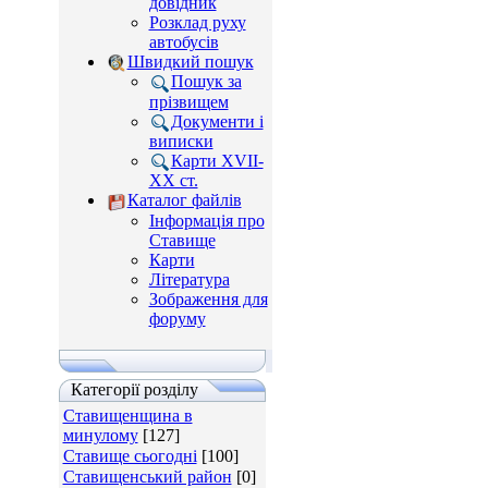
довідник
Розклад руху
автобусів
Швидкий пошук
Пошук за
прізвищем
Документи і
виписки
Карти XVII-
XX ст.
Каталог файлів
Інформація про
Ставище
Карти
Література
Зображення для
форуму
Категорії розділу
Ставищенщина в
минулому
[127]
Ставище сьогодні
[100]
Ставищенський район
[0]