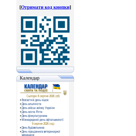
[
Отримати код кнопки
]
Календар