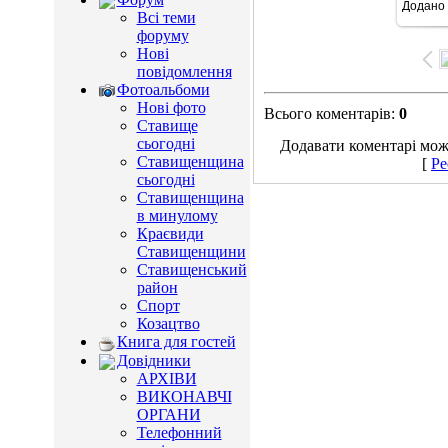
Додано
96
Всі теми
форуму
Нові
повідомлення
Фотоальбоми
Нові фото
Всього коментарів
:
0
Ставище
сьогодні
Додавати коментарі можу
Ставищенщина
[
Ре
сьогодні
Ставищенщина
в минулому
Краєвиди
Ставищенщини
Ставищенський
район
Спорт
Козацтво
Книга для гостей
Довідники
АРХІВИ
ВИКОНАВЧІ
ОРГАНИ
Телефонний