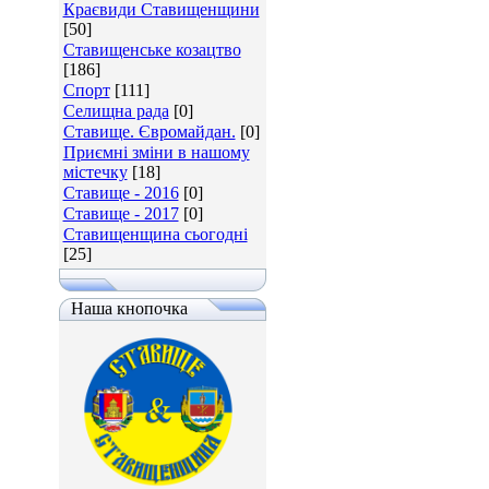
Краєвиди Ставищенщини
[50]
Ставищенське козацтво
[186]
Спорт
[111]
Селищна рада
[0]
Ставище. Євромайдан.
[0]
Приємні зміни в нашому
містечку
[18]
Ставище - 2016
[0]
Ставище - 2017
[0]
Ставищенщина сьогодні
[25]
Наша кнопочка