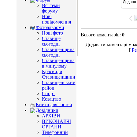
Додано
9
Всі теми
форуму
Нові
повідомлення
Фотоальбоми
Нові фото
Всього коментарів
:
0
Ставище
сьогодні
Додавати коментарі можу
Ставищенщина
[
Ре
сьогодні
Ставищенщина
в минулому
Краєвиди
Ставищенщини
Ставищенський
район
Спорт
Козацтво
Книга для гостей
Довідники
АРХІВИ
ВИКОНАВЧІ
ОРГАНИ
Телефонний