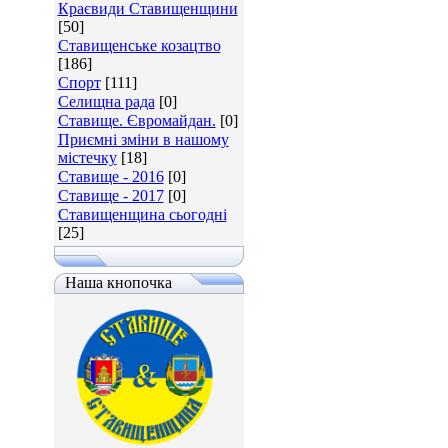
Краєвиди Ставищенщини
[50]
Ставищенське козацтво
[186]
Спорт
[111]
Селищна рада
[0]
Ставище. Євромайдан.
[0]
Приємні зміни в нашому
містечку
[18]
Ставище - 2016
[0]
Ставище - 2017
[0]
Ставищенщина сьогодні
[25]
Наша кнопочка