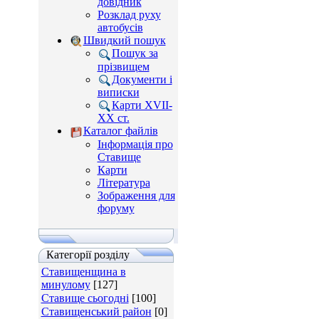
довідник
Розклад руху
автобусів
Швидкий пошук
Пошук за
прізвищем
Документи і
виписки
Карти XVII-
XX ст.
Каталог файлів
Інформація про
Ставище
Карти
Література
Зображення для
форуму
Категорії розділу
Ставищенщина в
минулому
[127]
Ставище сьогодні
[100]
Ставищенський район
[0]