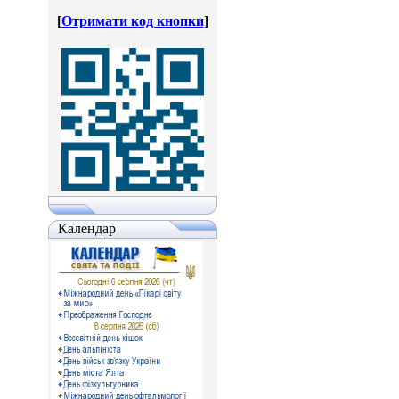
[
Отримати код кнопки
]
Календар