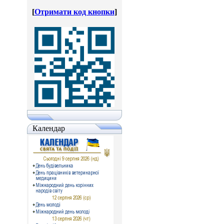
[
Отримати код кнопки
]
Календар