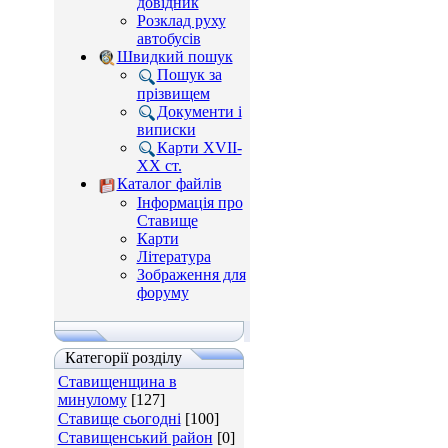
довідник
Розклад руху
автобусів
Швидкий пошук
Пошук за
прізвищем
Документи і
виписки
Карти XVII-
XX ст.
Каталог файлів
Інформація про
Ставище
Карти
Література
Зображення для
форуму
Категорії розділу
Ставищенщина в
минулому
[127]
Ставище сьогодні
[100]
Ставищенський район
[0]