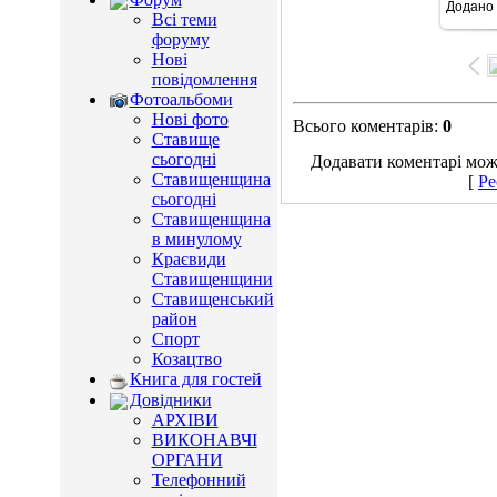
Додано
96
Всі теми
форуму
Нові
повідомлення
Фотоальбоми
Нові фото
Всього коментарів
:
0
Ставище
сьогодні
Додавати коментарі можу
Ставищенщина
[
Ре
сьогодні
Ставищенщина
в минулому
Краєвиди
Ставищенщини
Ставищенський
район
Спорт
Козацтво
Книга для гостей
Довідники
АРХІВИ
ВИКОНАВЧІ
ОРГАНИ
Телефонний