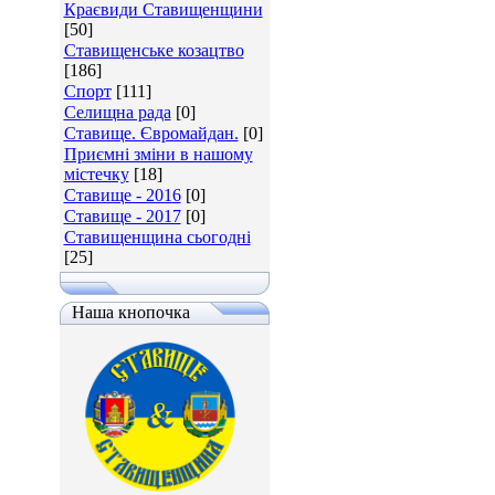
Краєвиди Ставищенщини
[50]
Ставищенське козацтво
[186]
Спорт
[111]
Селищна рада
[0]
Ставище. Євромайдан.
[0]
Приємні зміни в нашому
містечку
[18]
Ставище - 2016
[0]
Ставище - 2017
[0]
Ставищенщина сьогодні
[25]
Наша кнопочка