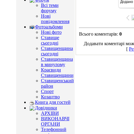
Додано
96
Всі теми
форуму
Нові
повідомлення
Фотоальбоми
Нові фото
Всього коментарів
:
0
Ставище
сьогодні
Додавати коментарі можу
Ставищенщина
[
Ре
сьогодні
Ставищенщина
в минулому
Краєвиди
Ставищенщини
Ставищенський
район
Спорт
Козацтво
Книга для гостей
Довідники
АРХІВИ
ВИКОНАВЧІ
ОРГАНИ
Телефонний