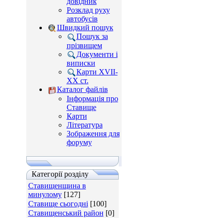
довідник
Розклад руху
автобусів
Швидкий пошук
Пошук за
прізвищем
Документи і
виписки
Карти XVII-
XX ст.
Каталог файлів
Інформація про
Ставище
Карти
Література
Зображення для
форуму
Категорії розділу
Ставищенщина в
минулому
[127]
Ставище сьогодні
[100]
Ставищенський район
[0]