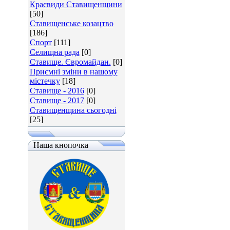
Краєвиди Ставищенщини
[50]
Ставищенське козацтво
[186]
Спорт
[111]
Селищна рада
[0]
Ставище. Євромайдан.
[0]
Приємні зміни в нашому
містечку
[18]
Ставище - 2016
[0]
Ставище - 2017
[0]
Ставищенщина сьогодні
[25]
Наша кнопочка