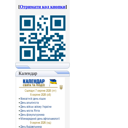
[
Отримати код кнопки
]
Календар