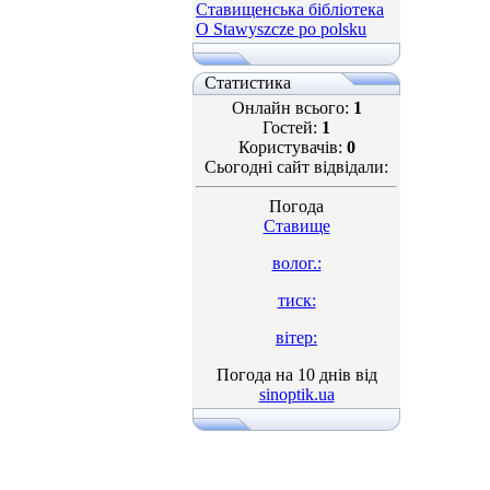
Ставищенська бібліотека
O Stawyszcze po polsku
Статистика
Онлайн всього:
1
Гостей:
1
Користувачів:
0
Сьогодні сайт відвідали:
Погода
Ставище
волог.:
тиск:
вітер:
Погода на 10 днів від
sinoptik.ua