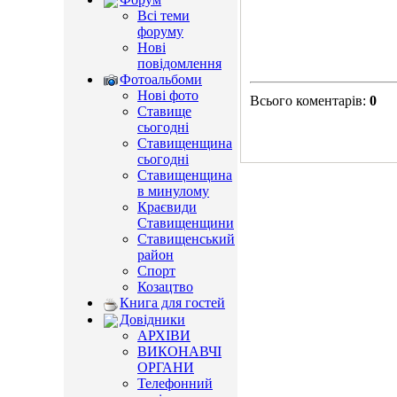
Всі теми
форуму
Нові
повідомлення
Фотоальбоми
Нові фото
Всього коментарів
:
0
Ставище
сьогодні
Ставищенщина
сьогодні
Ставищенщина
в минулому
Краєвиди
Ставищенщини
Ставищенський
район
Спорт
Козацтво
Книга для гостей
Довідники
АРХІВИ
ВИКОНАВЧІ
ОРГАНИ
Телефонний