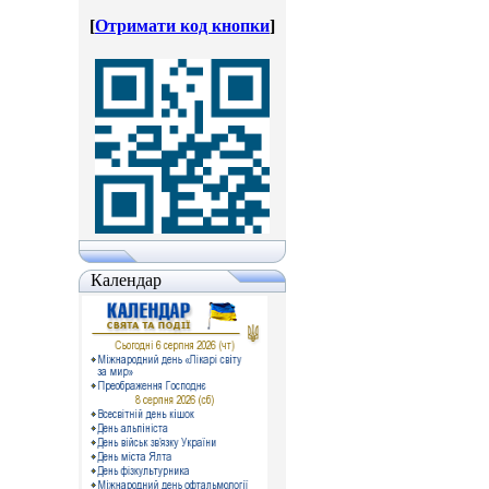
[
Отримати код кнопки
]
Календар