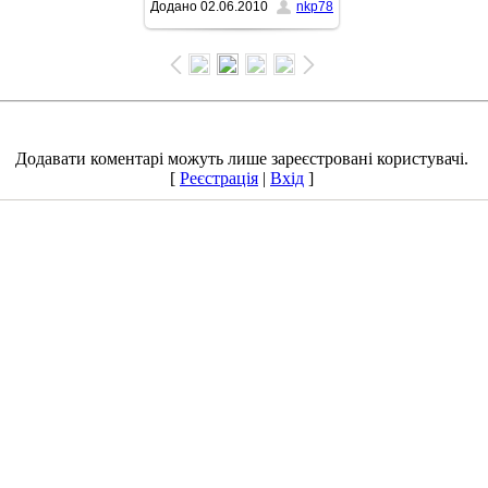
Додано
02.06.2010
nkp78
647x1024
/ 235.7Kb
Додавати коментарі можуть лише зареєстровані користувачі.
[
Реєстрація
|
Вхід
]