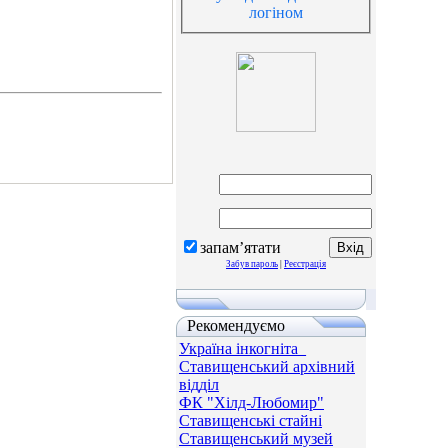
логіном
запам’ятати
Забув пароль
|
Реєстрація
Рекомендуємо
Україна інкогніта_
Ставищенський архівний
відділ
ФК "Хілд-Любомир"
Ставищенські стайні
Ставищенський музей