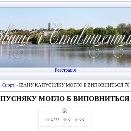
Реєстрація
»
Спорт
» ІВАНУ КАПУСНЯКУ МОГЛО Б ВИПОВНИТЬСЯ 70 
АПУСНЯКУ МОГЛО Б ВИПОВНИТЬСЯ 7
1777
0
0.0
У реальному розмірі