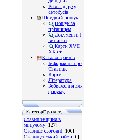
довідник
Розклад руху
автобусів
Швидкий пошук
Пошук за
прізвищем
Документи і
виписки
Карти XVII-
XX ст.
Каталог файлів
Інформація про
Ставище
Карти
Література
Зображення для
форуму
Категорії розділу
Ставищенщина в
минулому
[127]
Ставище сьогодні
[100]
Ставищенський район
[0]