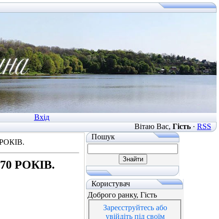
Вхід
Вітаю Вас
,
Гість
·
RSS
Пошук
РОКІВ.
0 РОКІВ.
Користувач
Доброго ранку, Гість
Зареєструйтесь або
увійдіть під своїм