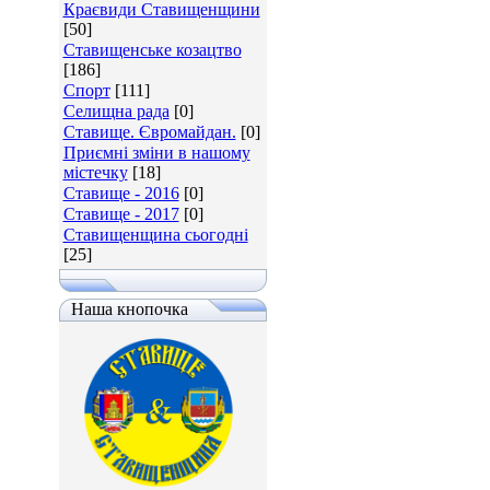
Краєвиди Ставищенщини
[50]
Ставищенське козацтво
[186]
Спорт
[111]
Селищна рада
[0]
Ставище. Євромайдан.
[0]
Приємні зміни в нашому
містечку
[18]
Ставище - 2016
[0]
Ставище - 2017
[0]
Ставищенщина сьогодні
[25]
Наша кнопочка