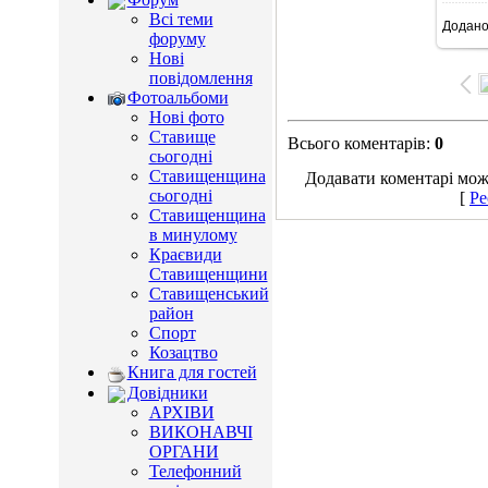
Всі теми
Додан
11
форуму
Нові
повідомлення
Фотоальбоми
Нові фото
Ставище
Всього коментарів
:
0
сьогодні
Ставищенщина
Додавати коментарі можу
сьогодні
[
Ре
Ставищенщина
в минулому
Краєвиди
Ставищенщини
Ставищенський
район
Спорт
Козацтво
Книга для гостей
Довідники
АРХІВИ
ВИКОНАВЧІ
ОРГАНИ
Телефонний