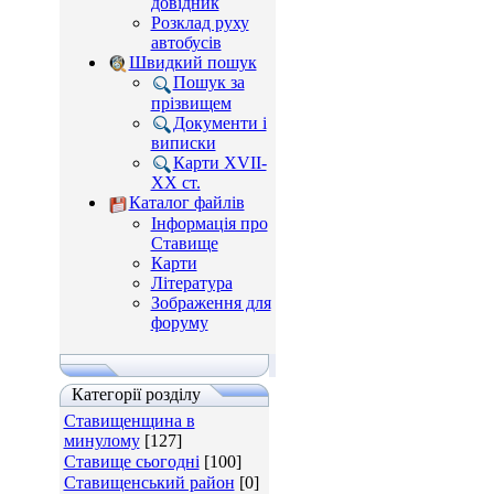
довідник
Розклад руху
автобусів
Швидкий пошук
Пошук за
прізвищем
Документи і
виписки
Карти XVII-
XX ст.
Каталог файлів
Інформація про
Ставище
Карти
Література
Зображення для
форуму
Категорії розділу
Ставищенщина в
минулому
[127]
Ставище сьогодні
[100]
Ставищенський район
[0]