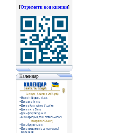
[
Отримати код кнопки
]
Календар