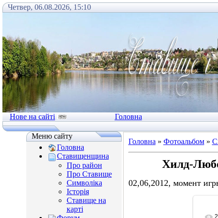
Четвер, 06.08.2026, 15:10
Нове на сайті
Головна
Меню сайту
Головна
»
Фотоальбом
»
С
Головна
Ставищенщина
Хилд-Люб
Про район
Про Ставище
02,06,2012, момент игр
Символіка
Історія
Ставище на
карті
2
Форум