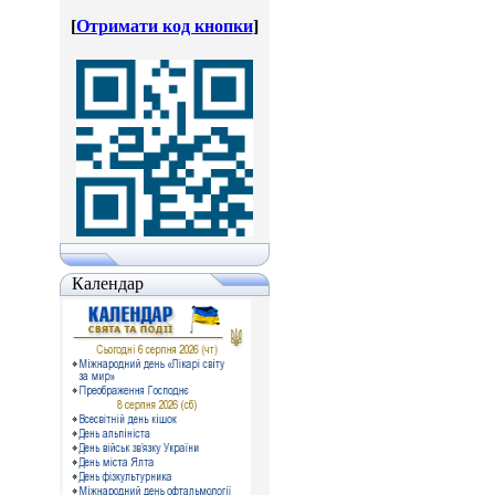
[
Отримати код кнопки
]
Календар