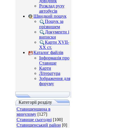
довідник
Розклад руху
автобусів
Швидкий пошук
Пошук за
прізвищем
Документи і
виписки
Карти XVII-
XX ст.
Каталог файлів
Інформація про
Ставище
Карти
Література
Зображення для
форуму
Категорії розділу
Ставищенщина в
минулому
[127]
Ставище сьогодні
[100]
Ставищенський район
[0]