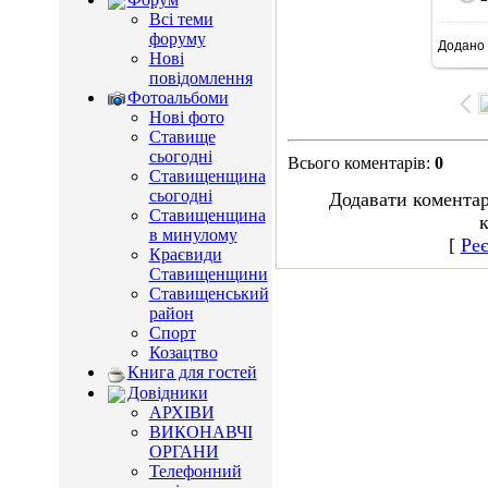
Всі теми
форуму
Додано
8
Нові
повідомлення
Фотоальбоми
Нові фото
Ставище
сьогодні
Всього коментарів
:
0
Ставищенщина
сьогодні
Додавати коментар
Ставищенщина
к
в минулому
[
Реє
Краєвиди
Ставищенщини
Ставищенський
район
Спорт
Козацтво
Книга для гостей
Довідники
АРХІВИ
ВИКОНАВЧІ
ОРГАНИ
Телефонний