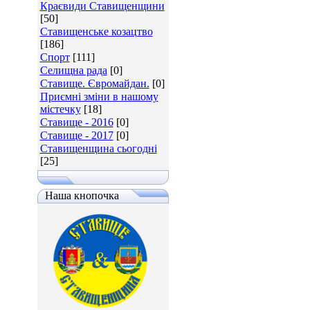
Краєвиди Ставищенщини
[50]
Ставищенське козацтво
[186]
Спорт
[111]
Селищна рада
[0]
Ставище. Євромайдан.
[0]
Приємні зміни в нашому
містечку
[18]
Ставище - 2016
[0]
Ставище - 2017
[0]
Ставищенщина сьогодні
[25]
Наша кнопочка