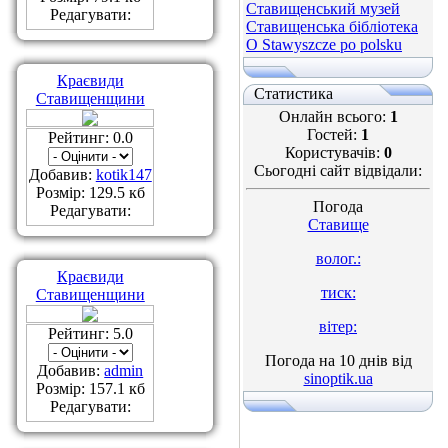
Ставищенський музей
Редагувати:
Ставищенська бібліотека
O Stawyszcze po polsku
Краєвиди
Статистика
Ставищенщини
Онлайн всього:
1
Гостей:
1
Рейтинг: 0.0
Користувачів:
0
Сьогодні сайт відвідали:
Добавив:
kotik147
Розмір: 129.5 кб
Погода
Редагувати:
Ставище
волог.:
Краєвиди
тиск:
Ставищенщини
вітер:
Рейтинг: 5.0
Погода на 10 днів від
Добавив:
admin
sinoptik.ua
Розмір: 157.1 кб
Редагувати: