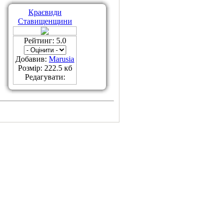
Краєвиди
Ставищенщини
Рейтинг: 5.0
Добавив:
Marusia
Розмір: 222.5 кб
Редагувати: