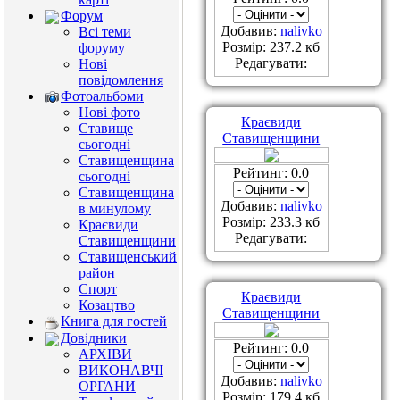
Форум
Добавив:
nalivko
Всі теми
Розмір: 237.2 кб
форуму
Редагувати:
Нові
повідомлення
Фотоальбоми
Нові фото
Краєвиди
Ставище
Ставищенщини
сьогодні
Ставищенщина
Рейтинг: 0.0
сьогодні
Ставищенщина
Добавив:
nalivko
в минулому
Розмір: 233.3 кб
Краєвиди
Редагувати:
Ставищенщини
Ставищенський
район
Спорт
Краєвиди
Козацтво
Ставищенщини
Книга для гостей
Довідники
Рейтинг: 0.0
АРХІВИ
ВИКОНАВЧІ
Добавив:
nalivko
ОРГАНИ
Розмір: 179.4 кб