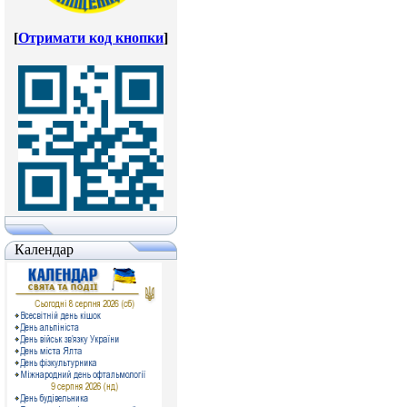
[
Отримати код кнопки
]
Календар