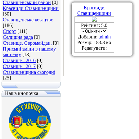
Ставищенський район
[0]
Краєвиди
Краєвиди Ставищенщини
Ставищенщини
[50]
Ставищенське козацтво
[186]
Рейтинг: 5.0
Спорт
[111]
Добавив:
admin
Селищна рада
[0]
Розмір: 183.3 кб
Ставище. Євромайдан.
[0]
Редагувати:
Приємні зміни в нашому
містечку
[18]
Ставище - 2016
[0]
Ставище - 2017
[0]
Ставищенщина сьогодні
[25]
Наша кнопочка