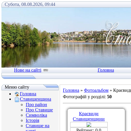
Субота, 08.08.2026, 09:44
Нове на сайті
Головна
Меню сайту
Головна
»
Фотоальбом
» Краєвид
Головна
Фотографій у розділі
:
50
Ставищенщина
Про район
Про Ставище
Краєвиди
Символіка
Ставищенщини
Історія
Ставище на
Рейтинг: 0.0
карті