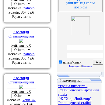
увійдіть під своїм
логіном
Добавив:
nalivko
Розмір: 367.5 кб
Редагувати:
Краєвиди
Ставищенщини
Рейтинг: 0.0
Добавив:
nalivko
Розмір: 358.4 кб
запам’ятати
Редагувати:
Забув пароль
|
Реєстрація
Краєвиди
Рекомендуємо
Ставищенщини
Україна інкогніта_
Ставищенський архівний
Рейтинг: 5.0
відділ
ФК "Хілд-Любомир"
Добавив:
kotik147
Ставищенські стайні
Розмір: 79.1 кб