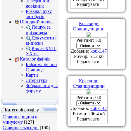
Телефонний
Редагувати:
довідник
Розклад руху
автобусів
Швидкий пошук
Краєвиди
Пошук за
Ставищенщини
прізвищем
Документи і
Рейтинг: 5.0
виписки
Карти XVII-
Добавив:
kotik147
XX ст.
Розмір: 51.2 кб
Каталог файлів
Редагувати:
Інформація про
Ставище
Карти
Література
Краєвиди
Зображення для
Ставищенщини
форуму
Рейтинг: 0.0
Добавив:
kotik147
Категорії розділу
Розмір: 206.4 кб
Ставищенщина в
Редагувати:
минулому
[127]
Ставище сьогодні
[100]