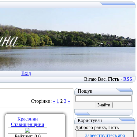
Вхід
Вітаю Вас
,
Гість
·
RSS
Пошук
Сторінки
:
«
1
2
3
»
Краєвиди
Користувач
Ставищенщини
Доброго ранку, Гість
Зареєструйтесь або
Рейтинг: 0.0