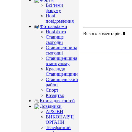
Всі теми
форуму
Нові
повідомлення
Фотоальбоми
Нові фото
Всього коментарів
:
0
Ставище
сьогодні
Ставищенщина
сьогодні
Ставищенщина
в минулому
Краєвиди
Ставищенщини
Ставищенський
район
Спорт
Козацтво
Книга для гостей
Довідники
АРХІВИ
ВИКОНАВЧІ
ОРГАНИ
Телефонний