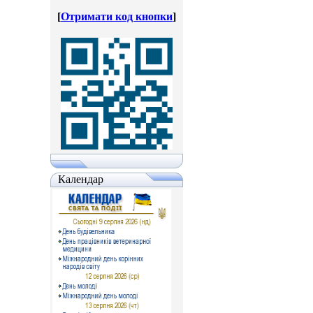
[
Отримати код кнопки
]
Календар