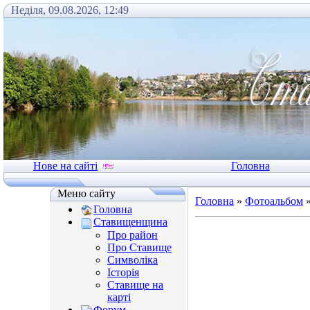
Неділя, 09.08.2026, 12:49
Нове на сайті
Головна
Меню сайту
Головна
»
Фотоальбом
Головна
Ставищенщина
Про район
Про Ставище
Символіка
Історія
Ставище на
карті
Форум