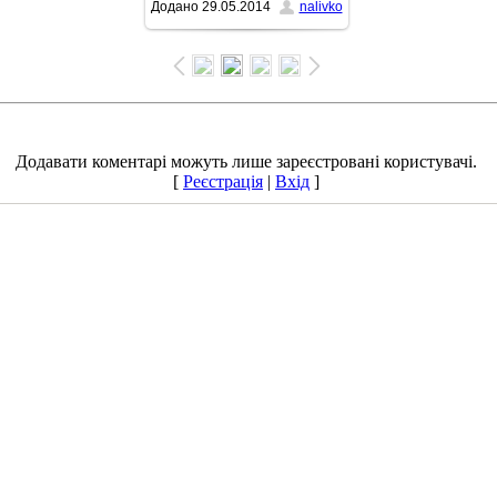
Додано
29.05.2014
nalivko
1500x993
/ 352.5Kb
Додавати коментарі можуть лише зареєстровані користувачі.
[
Реєстрація
|
Вхід
]