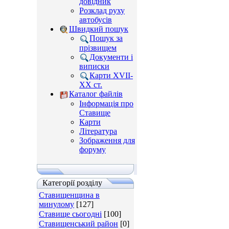
довідник
Розклад руху
автобусів
Швидкий пошук
Пошук за
прізвищем
Документи і
виписки
Карти XVII-
XX ст.
Каталог файлів
Інформація про
Ставище
Карти
Література
Зображення для
форуму
Категорії розділу
Ставищенщина в
минулому
[127]
Ставище сьогодні
[100]
Ставищенський район
[0]