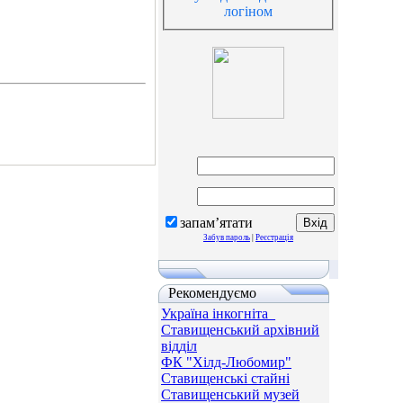
логіном
запам’ятати
Забув пароль
|
Реєстрація
Рекомендуємо
Україна інкогніта_
Ставищенський архівний
відділ
ФК "Хілд-Любомир"
Ставищенські стайні
Ставищенський музей