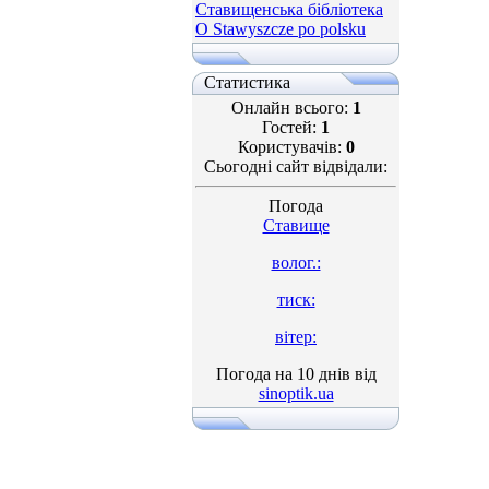
Ставищенська бібліотека
O Stawyszcze po polsku
Статистика
Онлайн всього:
1
Гостей:
1
Користувачів:
0
Сьогодні сайт відвідали:
Погода
Ставище
волог.:
тиск:
вітер:
Погода на 10 днів від
sinoptik.ua