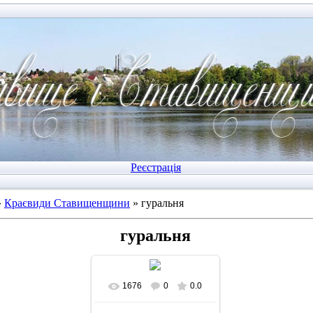
Реєстрація
»
Краєвиди Ставищенщини
» гуральня
гуральня
1676
0
0.0
У реальному розмірі