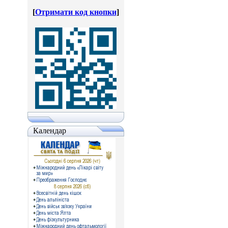
[
Отримати код кнопки
]
Календар