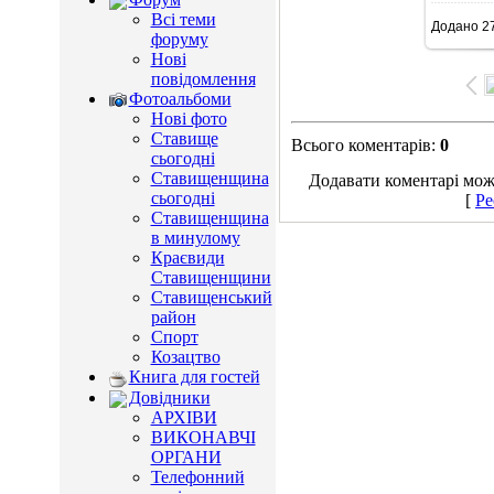
Всі теми
Додано
27
15
форуму
Нові
повідомлення
Фотоальбоми
Нові фото
Ставище
Всього коментарів
:
0
сьогодні
Ставищенщина
Додавати коментарі можу
сьогодні
[
Ре
Ставищенщина
в минулому
Краєвиди
Ставищенщини
Ставищенський
район
Спорт
Козацтво
Книга для гостей
Довідники
АРХІВИ
ВИКОНАВЧІ
ОРГАНИ
Телефонний