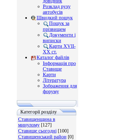
довідник
Розклад руху
автобусів
Швидкий пошук
Пошук за
прізвищем
Документи і
виписки
Карти XVII-
XX ст.
Каталог файлів
Інформація про
Ставище
Карти
Література
Зображення для
форуму
Категорії розділу
Ставищенщина в
минулому
[127]
Ставище сьогодні
[100]
Ставищенський район
[0]