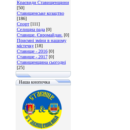
Краєвиди Ставищенщини
[50]
Ставищенське козацтво
[186]
Спорт
[111]
Селищна рада
[0]
Ставище. Євромайдан.
[0]
Приємні зміни в нашому
містечку
[18]
Ставище - 2016
[0]
Ставище - 2017
[0]
Ставищенщина сьогодні
[25]
Наша кнопочка