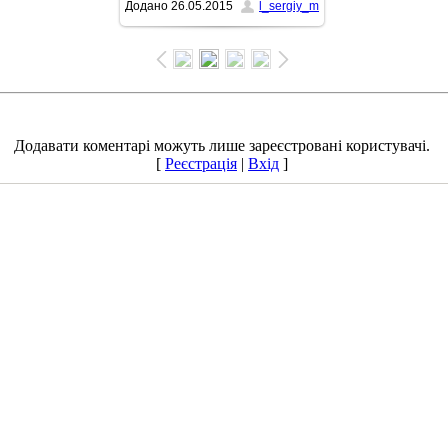
Додано
26.05.2015
l_sergiy_m
1500x1125
/ 294.0Kb
Додавати коментарі можуть лише зареєстровані користувачі.
[
Реєстрація
|
Вхід
]