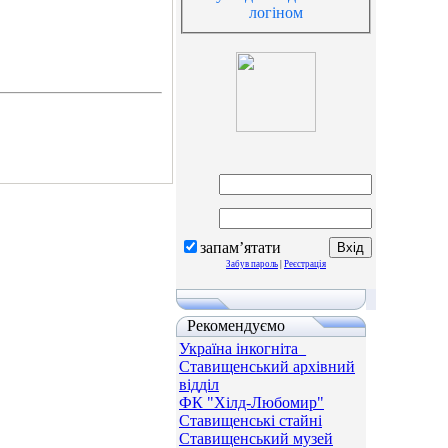
логіном
запам’ятати
Забув пароль
|
Реєстрація
Рекомендуємо
Україна інкогніта_
Ставищенський архівний
відділ
ФК "Хілд-Любомир"
Ставищенські стайні
Ставищенський музей