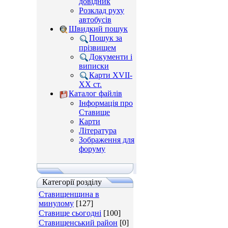
довідник
Розклад руху
автобусів
Швидкий пошук
Пошук за
прізвищем
Документи і
виписки
Карти XVII-
XX ст.
Каталог файлів
Інформація про
Ставище
Карти
Література
Зображення для
форуму
Категорії розділу
Ставищенщина в
минулому
[127]
Ставище сьогодні
[100]
Ставищенський район
[0]