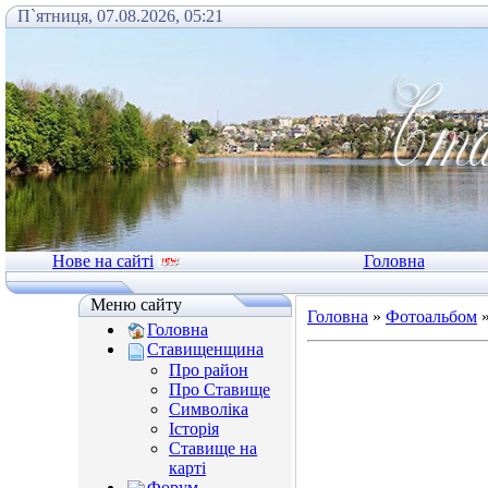
П`ятниця, 07.08.2026, 05:21
Нове на сайті
Головна
Меню сайту
Головна
»
Фотоальбом
Головна
Ставищенщина
Про район
Про Ставище
Символіка
Історія
Ставище на
карті
Форум