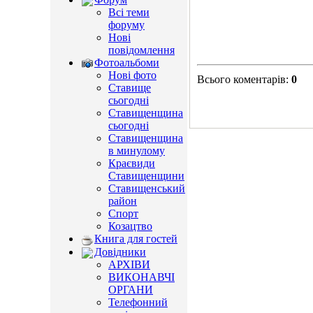
Всі теми
форуму
Нові
повідомлення
Фотоальбоми
Нові фото
Всього коментарів
:
0
Ставище
сьогодні
Ставищенщина
сьогодні
Ставищенщина
в минулому
Краєвиди
Ставищенщини
Ставищенський
район
Спорт
Козацтво
Книга для гостей
Довідники
АРХІВИ
ВИКОНАВЧІ
ОРГАНИ
Телефонний