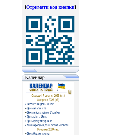
[
Отримати код кнопки
]
Календар