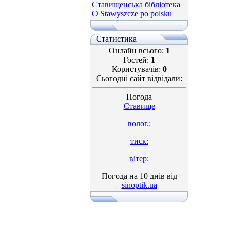
Ставищенська бібліотека
O Stawyszcze po polsku
Статистика
Онлайн всього:
1
Гостей:
1
Користувачів:
0
Сьогодні сайт відвідали:
Погода
Ставище
волог.:
тиск:
вітер:
Погода на 10 днів від
sinoptik.ua