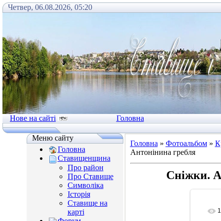
Четвер, 06.08.2026, 05:20
Нове на сайті
Головна
Меню сайту
Головна
»
Фотоальбом
»
К
Головна
Антонінина гребля
Ставищенщина
Про район
Сніжки. А
Про Ставище
Символіка
Історія
Ставище на
1
карті
Форум