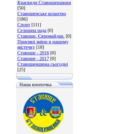
Краєвиди Ставищенщини
[50]
Ставищенське козацтво
[186]
Спорт
[111]
Селищна рада
[0]
Ставище. Євромайдан.
[0]
Приємні зміни в нашому
містечку
[18]
Ставище - 2016
[0]
Ставище - 2017
[0]
Ставищенщина сьогодні
[25]
Наша кнопочка