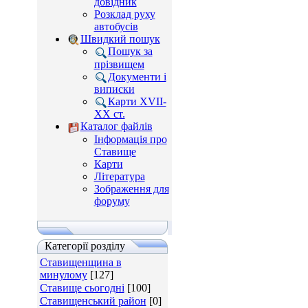
довідник
Розклад руху
автобусів
Швидкий пошук
Пошук за
прізвищем
Документи і
виписки
Карти XVII-
XX ст.
Каталог файлів
Інформація про
Ставище
Карти
Література
Зображення для
форуму
Категорії розділу
Ставищенщина в
минулому
[127]
Ставище сьогодні
[100]
Ставищенський район
[0]