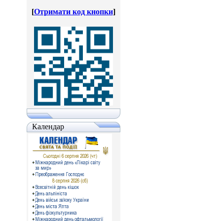
[
Отримати код кнопки
]
Календар