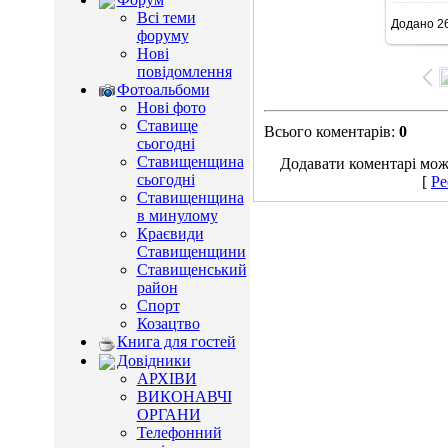
Всі теми
Додано
26
15
форуму
Нові
повідомлення
Фотоальбоми
Нові фото
Ставище
Всього коментарів
:
0
сьогодні
Ставищенщина
Додавати коментарі можу
сьогодні
[
Ре
Ставищенщина
в минулому
Краєвиди
Ставищенщини
Ставищенський
район
Спорт
Козацтво
Книга для гостей
Довідники
АРХІВИ
ВИКОНАВЧІ
ОРГАНИ
Телефонний