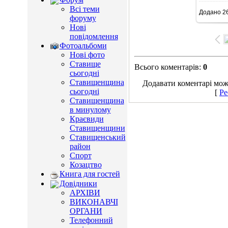
Всі теми
Додано
26
15
форуму
Нові
повідомлення
Фотоальбоми
Нові фото
Ставище
Всього коментарів
:
0
сьогодні
Ставищенщина
Додавати коментарі можу
сьогодні
[
Ре
Ставищенщина
в минулому
Краєвиди
Ставищенщини
Ставищенський
район
Спорт
Козацтво
Книга для гостей
Довідники
АРХІВИ
ВИКОНАВЧІ
ОРГАНИ
Телефонний