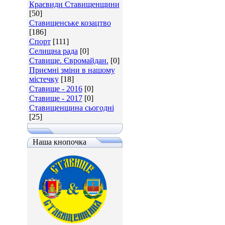
Краєвиди Ставищенщини
[50]
Ставищенське козацтво
[186]
Спорт
[111]
Селищна рада
[0]
Ставище. Євромайдан.
[0]
Приємні зміни в нашому
містечку
[18]
Ставище - 2016
[0]
Ставище - 2017
[0]
Ставищенщина сьогодні
[25]
Наша кнопочка