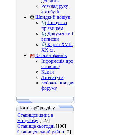
довідник
Розклад руху
автобусів
Швидкий пошук
Пошук за
прізвищем
Документи і
виписки
Карти XVII-
XX ст.
Каталог файлів
Інформація про
Ставище
Карти
Література
Зображення для
форуму
Категорії розділу
Ставищенщина в
минулому
[127]
Ставище сьогодні
[100]
Ставищенський район
[0]