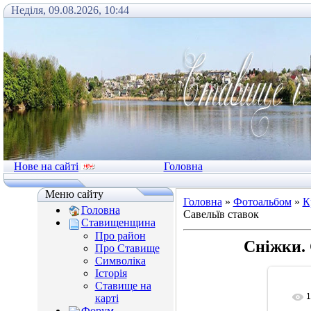
Неділя, 09.08.2026, 10:44
Нове на сайті
Головна
Меню сайту
Головна
»
Фотоальбом
»
К
Головна
Савельїв ставок
Ставищенщина
Про район
Сніжки. 
Про Ставище
Символіка
Історія
Ставище на
1
карті
Форум