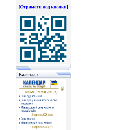
[
Отримати код кнопки
]
Календар