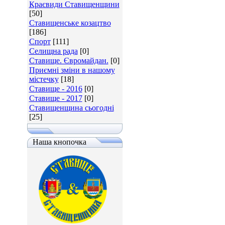
Краєвиди Ставищенщини
[50]
Ставищенське козацтво
[186]
Спорт
[111]
Селищна рада
[0]
Ставище. Євромайдан.
[0]
Приємні зміни в нашому
містечку
[18]
Ставище - 2016
[0]
Ставище - 2017
[0]
Ставищенщина сьогодні
[25]
Наша кнопочка