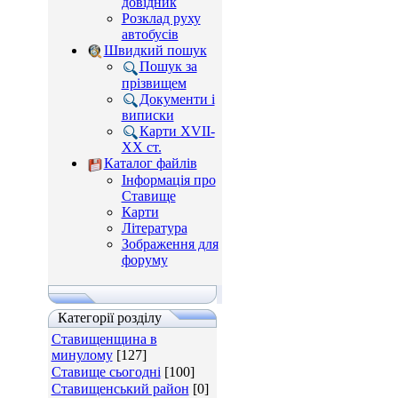
довідник
Розклад руху
автобусів
Швидкий пошук
Пошук за
прізвищем
Документи і
виписки
Карти XVII-
XX ст.
Каталог файлів
Інформація про
Ставище
Карти
Література
Зображення для
форуму
Категорії розділу
Ставищенщина в
минулому
[127]
Ставище сьогодні
[100]
Ставищенський район
[0]