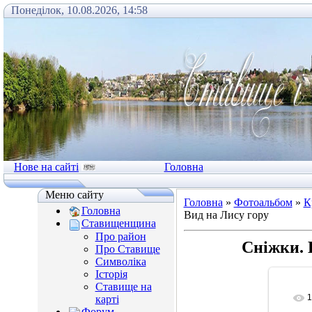
Понеділок, 10.08.2026, 14:58
Нове на сайті
Головна
Меню сайту
Головна
»
Фотоальбом
»
К
Головна
Вид на Лису гору
Ставищенщина
Про район
Сніжки. 
Про Ставище
Символіка
Історія
Ставище на
1
карті
Форум