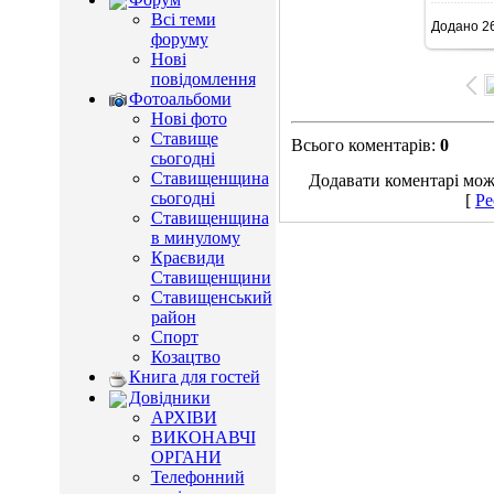
Всі теми
Додано
26
15
форуму
Нові
повідомлення
Фотоальбоми
Нові фото
Ставище
Всього коментарів
:
0
сьогодні
Ставищенщина
Додавати коментарі можу
сьогодні
[
Ре
Ставищенщина
в минулому
Краєвиди
Ставищенщини
Ставищенський
район
Спорт
Козацтво
Книга для гостей
Довідники
АРХІВИ
ВИКОНАВЧІ
ОРГАНИ
Телефонний