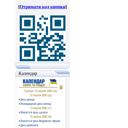
[
Отримати код кнопки
]
Календар