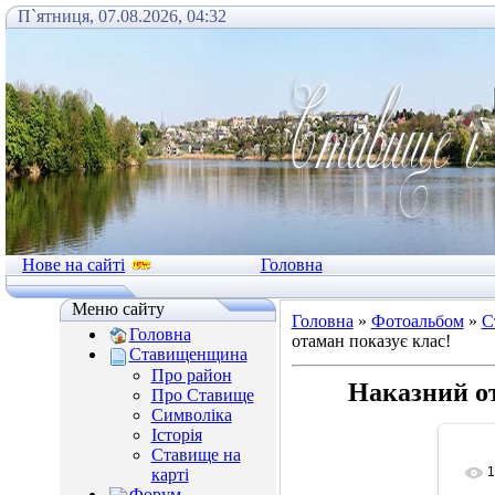
П`ятниця, 07.08.2026, 04:32
Нове на сайті
Головна
Меню сайту
Головна
»
Фотоальбом
»
С
Головна
отаман показує клас!
Ставищенщина
Про район
Наказний от
Про Ставище
Символіка
Історія
Ставище на
1
карті
Форум