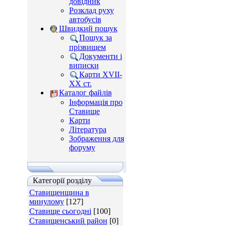
довідник
Розклад руху
автобусів
Швидкий пошук
Пошук за
прізвищем
Документи і
виписки
Карти XVII-
XX ст.
Каталог файлів
Інформація про
Ставище
Карти
Література
Зображення для
форуму
Категорії розділу
Ставищенщина в
минулому
[127]
Ставище сьогодні
[100]
Ставищенський район
[0]