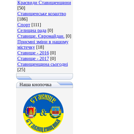
Краєвиди Ставищенщини
[50]
Ставищенське козацтво
[186]
Спорт
[111]
Селищна рада
[0]
Ставище. Євромайдан.
[0]
Приємні зміни в нашому
містечку
[18]
Ставище - 2016
[0]
Ставище - 2017
[0]
Ставищенщина сьогодні
[25]
Наша кнопочка