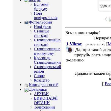
Всі теми
Додано
15
форуму
Нові
повідомлення
Фотоальбоми
Нові фото
Ставище
Всього коментарів
:
1
сьогодні
Порядок в
Ставищенщина
1
Viktor
[
М
сьогодні
(21.01.2010 10:12)
Ставищенщина
Да, при такой дол
в минулому
прорубь лезть надо
Краєвиди
желанию.
Ставищенщини
Ставищенський
район
Додавати коментар
Спорт
к
Козацтво
[
Реє
Книга для гостей
Довідники
АРХІВИ
ВИКОНАВЧІ
ОРГАНИ
Телефонний