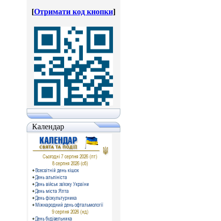
[
Отримати код кнопки
]
Календар