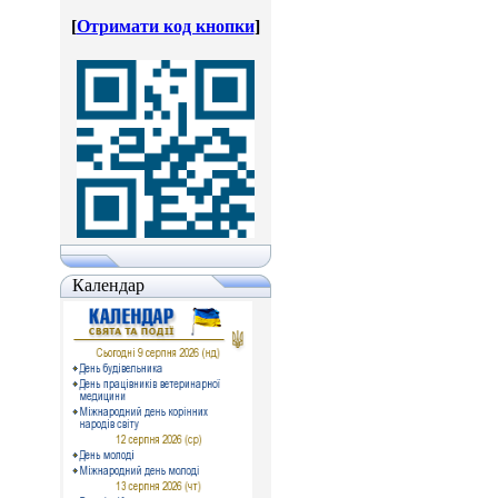
[
Отримати код кнопки
]
Календар