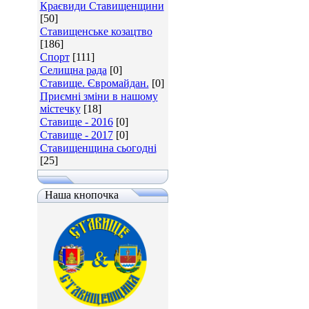
Краєвиди Ставищенщини
[50]
Ставищенське козацтво
[186]
Спорт
[111]
Селищна рада
[0]
Ставище. Євромайдан.
[0]
Приємні зміни в нашому
містечку
[18]
Ставище - 2016
[0]
Ставище - 2017
[0]
Ставищенщина сьогодні
[25]
Наша кнопочка