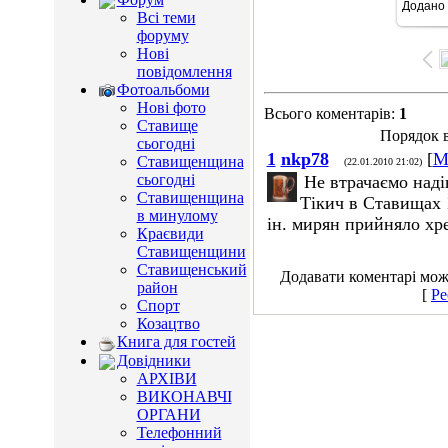
Додано
15
Всі теми
форуму
Нові
повідомлення
Фотоальбоми
Нові фото
Всього коментарів
:
1
Ставище
Порядок в
сьогодні
1
nkp78
[
М
Ставищенщина
(22.01.2010 21:02)
сьогодні
Не втрачаємо наді
Ставищенщина
Тікич в Ставищах 1
в минулому
ін. мирян прийняло х
Краєвиди
Ставищенщини
Ставищенський
Додавати коментарі можу
район
[
Ре
Спорт
Козацтво
Книга для гостей
Довідники
АРХІВИ
ВИКОНАВЧІ
ОРГАНИ
Телефонний