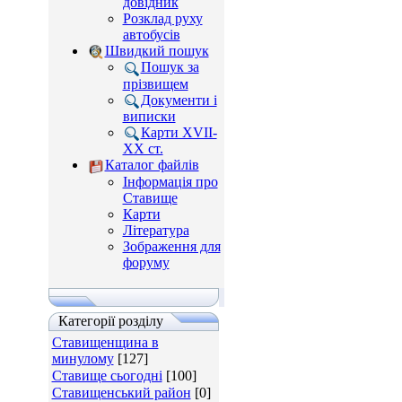
довідник
Розклад руху
автобусів
Швидкий пошук
Пошук за
прізвищем
Документи і
виписки
Карти XVII-
XX ст.
Каталог файлів
Інформація про
Ставище
Карти
Література
Зображення для
форуму
Категорії розділу
Ставищенщина в
минулому
[127]
Ставище сьогодні
[100]
Ставищенський район
[0]