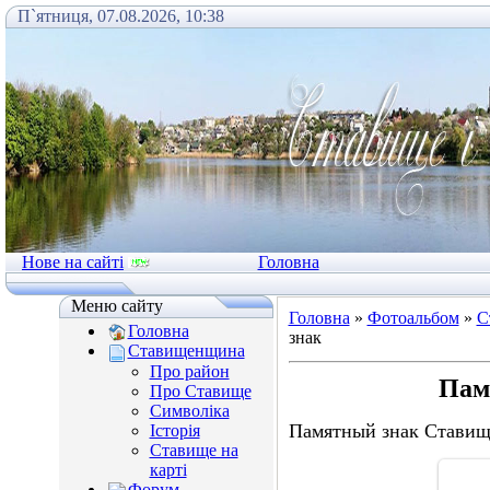
П`ятниця, 07.08.2026, 10:38
Нове на сайті
Головна
Меню сайту
Головна
»
Фотоальбом
»
С
Головна
знак
Ставищенщина
Про район
Пам
Про Ставище
Символіка
Памятный знак Ставищ
Історія
Ставище на
карті
Форум