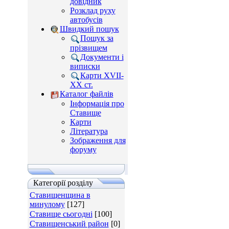
довідник
Розклад руху
автобусів
Швидкий пошук
Пошук за
прізвищем
Документи і
виписки
Карти XVII-
XX ст.
Каталог файлів
Інформація про
Ставище
Карти
Література
Зображення для
форуму
Категорії розділу
Ставищенщина в
минулому
[127]
Ставище сьогодні
[100]
Ставищенський район
[0]