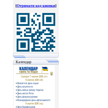
[
Отримати код кнопки
]
Календар