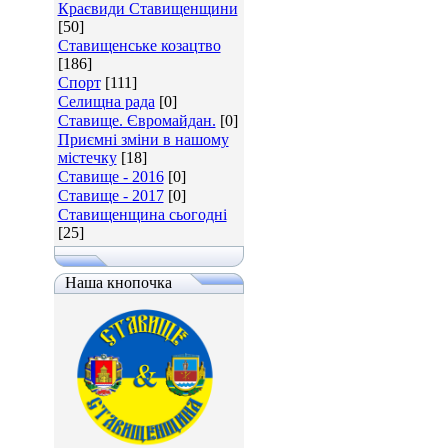
Краєвиди Ставищенщини
[50]
Ставищенське козацтво
[186]
Спорт
[111]
Селищна рада
[0]
Ставище. Євромайдан.
[0]
Приємні зміни в нашому
містечку
[18]
Ставище - 2016
[0]
Ставище - 2017
[0]
Ставищенщина сьогодні
[25]
Наша кнопочка