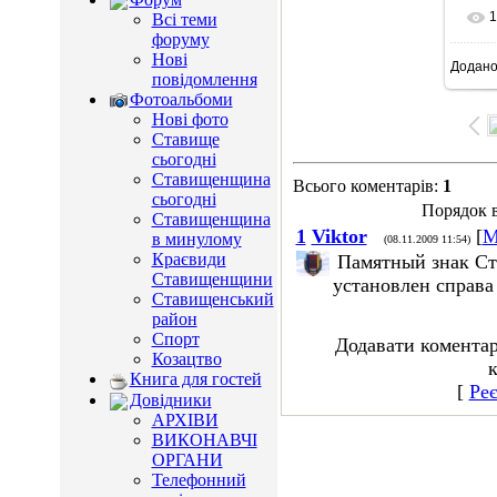
1
Всі теми
форуму
Нові
Додан
11
повідомлення
Фотоальбоми
Нові фото
Ставище
сьогодні
Ставищенщина
Всього коментарів
:
1
сьогодні
Порядок в
Ставищенщина
1
Viktor
[
М
в минулому
(08.11.2009 11:54)
Краєвиди
Памятный знак Ст
Ставищенщини
установлен справа 
Ставищенський
район
Спорт
Додавати коментар
Козацтво
к
Книга для гостей
[
Реє
Довідники
АРХІВИ
ВИКОНАВЧІ
ОРГАНИ
Телефонний