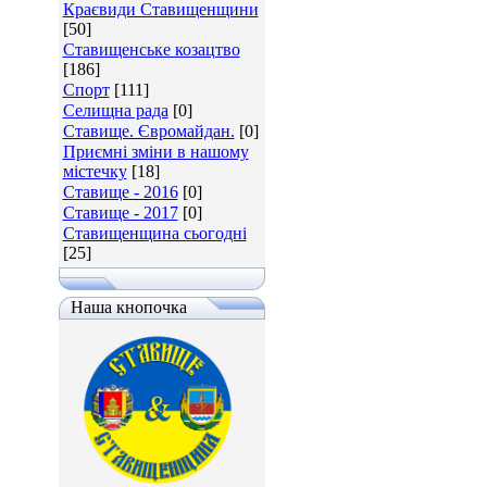
Краєвиди Ставищенщини
[50]
Ставищенське козацтво
[186]
Спорт
[111]
Селищна рада
[0]
Ставище. Євромайдан.
[0]
Приємні зміни в нашому
містечку
[18]
Ставище - 2016
[0]
Ставище - 2017
[0]
Ставищенщина сьогодні
[25]
Наша кнопочка