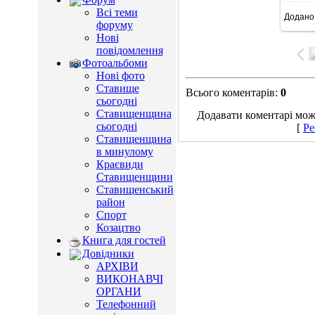
Всі теми
Додано
7
форуму
Нові
повідомлення
Фотоальбоми
Нові фото
Ставище
Всього коментарів
:
0
сьогодні
Ставищенщина
Додавати коментарі можу
сьогодні
[
Ре
Ставищенщина
в минулому
Краєвиди
Ставищенщини
Ставищенський
район
Спорт
Козацтво
Книга для гостей
Довідники
АРХІВИ
ВИКОНАВЧІ
ОРГАНИ
Телефонний