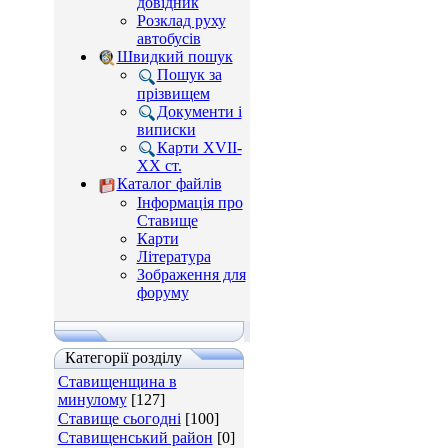
довідник
Розклад руху
автобусів
Швидкий пошук
Пошук за
прізвищем
Документи і
виписки
Карти XVII-
XX ст.
Каталог файлів
Інформація про
Ставище
Карти
Література
Зображення для
форуму
Категорії розділу
Ставищенщина в
минулому
[127]
Ставище сьогодні
[100]
Ставищенський район
[0]