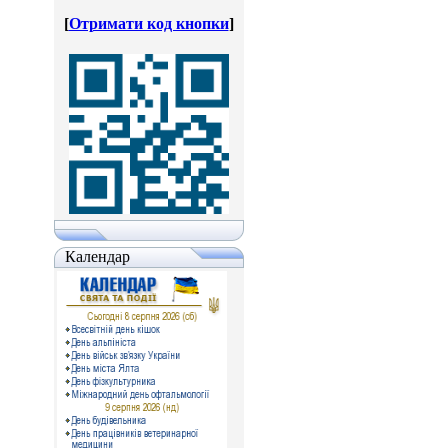
[
Отримати код кнопки
]
Календар