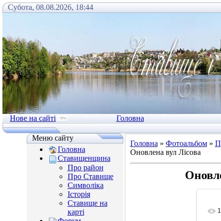
Субота, 08.08.2026, 18:44
Нове на сайті
Головна
Меню сайту
Головна
»
Фотоальбом
»
П
Головна
Оновлена вул Лісова
Ставищенщина
Про район
Оновле
Про Ставище
Символіка
Історія
Ставище на
1
карті
Форум