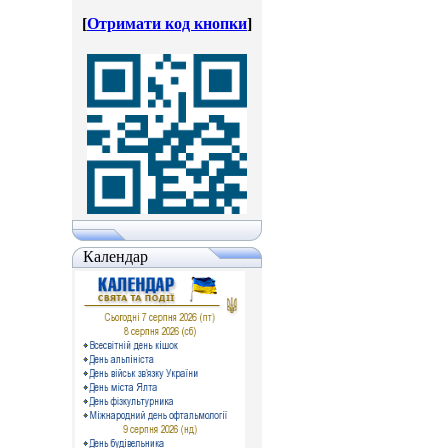
[
Отримати код кнопки
]
Календар