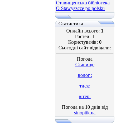
Ставищенська бібліотека
O Stawyszcze po polsku
Статистика
Онлайн всього:
1
Гостей:
1
Користувачів:
0
Сьогодні сайт відвідали:
Погода
Ставище
волог.:
тиск:
вітер:
Погода на 10 днів від
sinoptik.ua