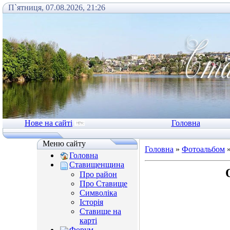
П`ятниця, 07.08.2026, 21:26
Нове на сайті
Головна
Меню сайту
Головна
»
Фотоальбом
Головна
Ставищенщина
Про район
Про Ставище
Символіка
Історія
Ставище на
карті
Форум