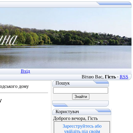
Вхід
Вітаю Вас
,
Гість
·
RSS
Пошук
водського дому
у
Користувач
Доброго вечора, Гість
Зареєструйтесь або
увійдіть під своїм