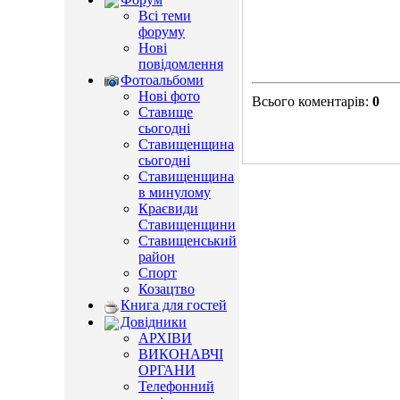
Всі теми
форуму
Нові
повідомлення
Фотоальбоми
Нові фото
Всього коментарів
:
0
Ставище
сьогодні
Ставищенщина
сьогодні
Ставищенщина
в минулому
Краєвиди
Ставищенщини
Ставищенський
район
Спорт
Козацтво
Книга для гостей
Довідники
АРХІВИ
ВИКОНАВЧІ
ОРГАНИ
Телефонний