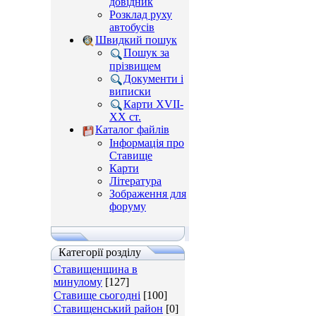
довідник
Розклад руху
автобусів
Швидкий пошук
Пошук за
прізвищем
Документи і
виписки
Карти XVII-
XX ст.
Каталог файлів
Інформація про
Ставище
Карти
Література
Зображення для
форуму
Категорії розділу
Ставищенщина в
минулому
[127]
Ставище сьогодні
[100]
Ставищенський район
[0]