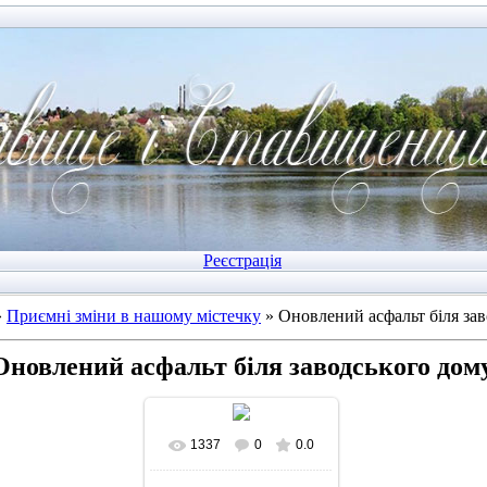
Реєстрація
»
Приємні зміни в нашому містечку
» Оновлений асфальт біля за
Оновлений асфальт біля заводського дом
1337
0
0.0
У реальному розмірі