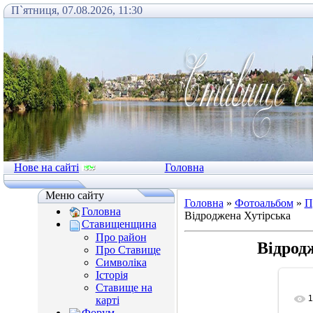
П`ятниця, 07.08.2026, 11:30
Нове на сайті
Головна
Меню сайту
Головна
»
Фотоальбом
»
П
Головна
Відроджена Хутірська
Ставищенщина
Про район
Відрод
Про Ставище
Символіка
Історія
Ставище на
1
карті
Форум