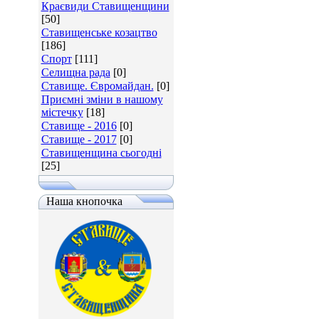
Краєвиди Ставищенщини
[50]
Ставищенське козацтво
[186]
Спорт
[111]
Селищна рада
[0]
Ставище. Євромайдан.
[0]
Приємні зміни в нашому
містечку
[18]
Ставище - 2016
[0]
Ставище - 2017
[0]
Ставищенщина сьогодні
[25]
Наша кнопочка