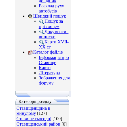
довідник
Розклад руху
автобусів
Швидкий пошук
Пошук за
прізвищем
Документи і
виписки
Карти XVII-
XX ст.
Каталог файлів
Інформація про
Ставище
Карти
Література
Зображення для
форуму
Категорії розділу
Ставищенщина в
минулому
[127]
Ставище сьогодні
[100]
Ставищенський район
[0]