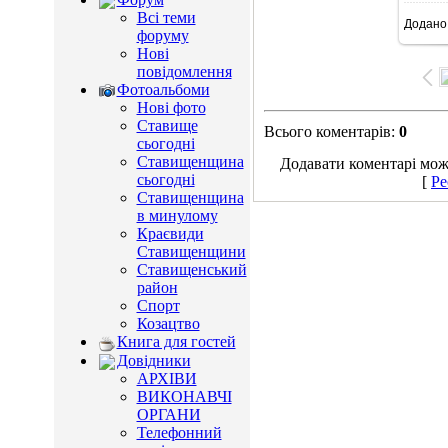
Всі теми
Додано
7
форуму
Нові
повідомлення
Фотоальбоми
Нові фото
Ставище
Всього коментарів
:
0
сьогодні
Ставищенщина
Додавати коментарі можу
сьогодні
[
Ре
Ставищенщина
в минулому
Краєвиди
Ставищенщини
Ставищенський
район
Спорт
Козацтво
Книга для гостей
Довідники
АРХІВИ
ВИКОНАВЧІ
ОРГАНИ
Телефонний