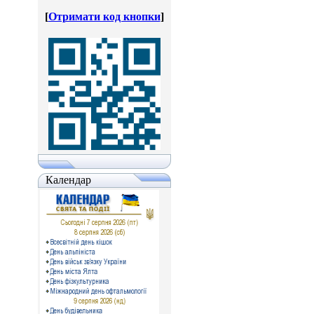
[
Отримати код кнопки
]
Календар