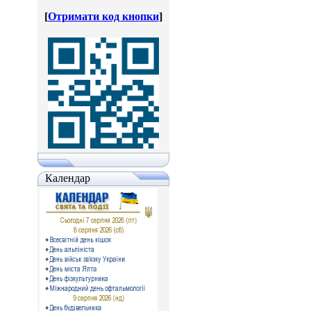
[
Отримати код кнопки
]
Календар