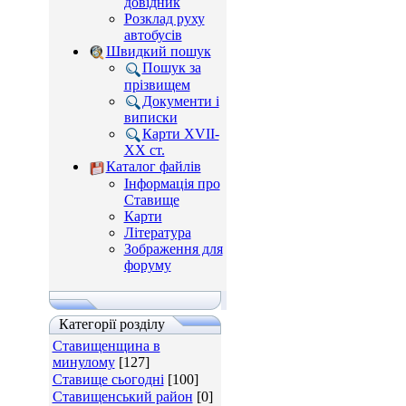
довідник
Розклад руху
автобусів
Швидкий пошук
Пошук за
прізвищем
Документи і
виписки
Карти XVII-
XX ст.
Каталог файлів
Інформація про
Ставище
Карти
Література
Зображення для
форуму
Категорії розділу
Ставищенщина в
минулому
[127]
Ставище сьогодні
[100]
Ставищенський район
[0]