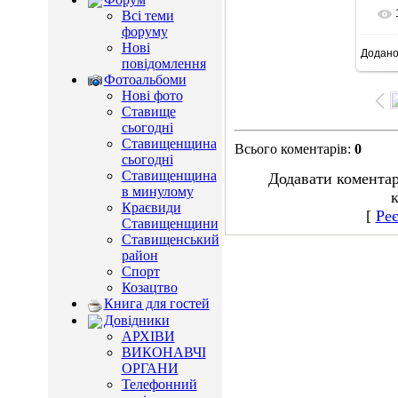
Всі теми
форуму
Нові
Додан
15
повідомлення
Фотоальбоми
Нові фото
Ставище
сьогодні
Ставищенщина
Всього коментарів
:
0
сьогодні
Ставищенщина
Додавати коментар
в минулому
к
Краєвиди
[
Реє
Ставищенщини
Ставищенський
район
Спорт
Козацтво
Книга для гостей
Довідники
АРХІВИ
ВИКОНАВЧІ
ОРГАНИ
Телефонний