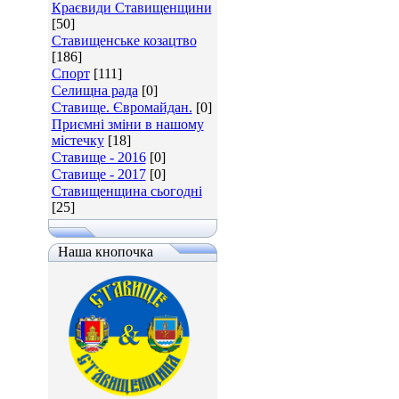
Краєвиди Ставищенщини
[50]
Ставищенське козацтво
[186]
Спорт
[111]
Селищна рада
[0]
Ставище. Євромайдан.
[0]
Приємні зміни в нашому
містечку
[18]
Ставище - 2016
[0]
Ставище - 2017
[0]
Ставищенщина сьогодні
[25]
Наша кнопочка