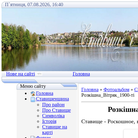
П`ятниця, 07.08.2026, 16:40
Нове на сайті
Головна
Меню сайту
Головна
»
Фотоальбом
»
С
Головна
Розкiшна_Вітряк_1900-ті
Ставищенщина
Про район
Розкiшна
Про Ставище
Символіка
Ставище - Роскошное, 
Історія
Ставище на
карті
Форум