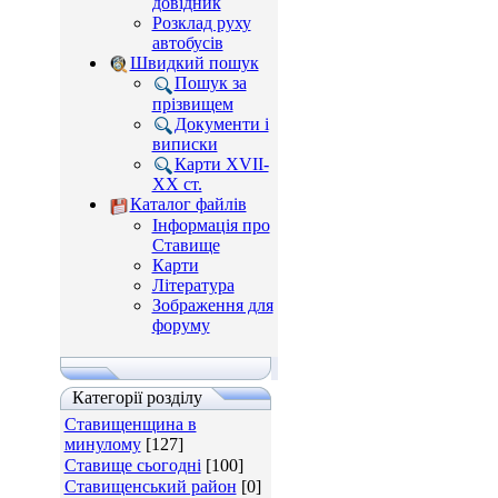
довідник
Розклад руху
автобусів
Швидкий пошук
Пошук за
прізвищем
Документи і
виписки
Карти XVII-
XX ст.
Каталог файлів
Інформація про
Ставище
Карти
Література
Зображення для
форуму
Категорії розділу
Ставищенщина в
минулому
[127]
Ставище сьогодні
[100]
Ставищенський район
[0]