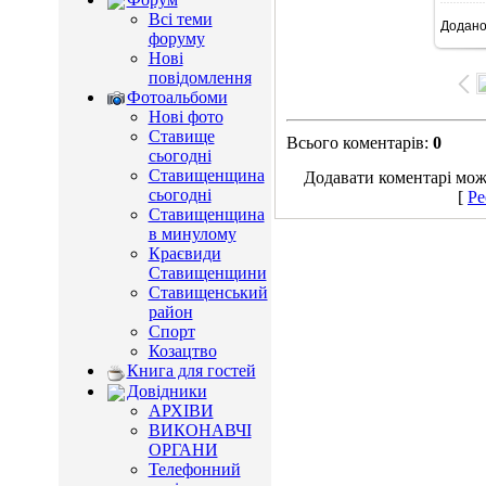
Всі теми
Додан
15
форуму
Нові
повідомлення
Фотоальбоми
Нові фото
Ставище
Всього коментарів
:
0
сьогодні
Ставищенщина
Додавати коментарі можу
сьогодні
[
Ре
Ставищенщина
в минулому
Краєвиди
Ставищенщини
Ставищенський
район
Спорт
Козацтво
Книга для гостей
Довідники
АРХІВИ
ВИКОНАВЧІ
ОРГАНИ
Телефонний