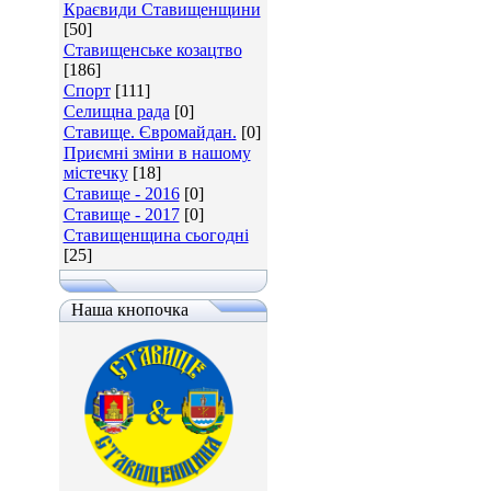
Краєвиди Ставищенщини
[50]
Ставищенське козацтво
[186]
Спорт
[111]
Селищна рада
[0]
Ставище. Євромайдан.
[0]
Приємні зміни в нашому
містечку
[18]
Ставище - 2016
[0]
Ставище - 2017
[0]
Ставищенщина сьогодні
[25]
Наша кнопочка