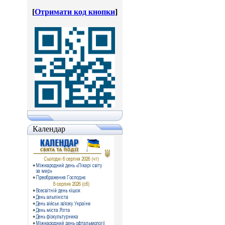
[
Отримати код кнопки
]
Календар