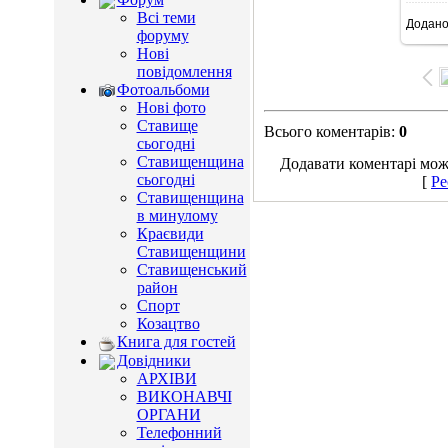
Всі теми
Додан
9
форуму
Нові
повідомлення
Фотоальбоми
Нові фото
Ставище
Всього коментарів
:
0
сьогодні
Ставищенщина
Додавати коментарі можу
сьогодні
[
Ре
Ставищенщина
в минулому
Краєвиди
Ставищенщини
Ставищенський
район
Спорт
Козацтво
Книга для гостей
Довідники
АРХІВИ
ВИКОНАВЧІ
ОРГАНИ
Телефонний