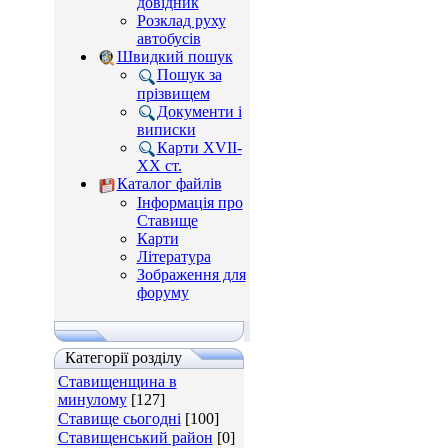
довідник
Розклад руху
автобусів
Швидкий пошук
Пошук за
прізвищем
Документи і
виписки
Карти XVII-
XX ст.
Каталог файлів
Інформація про
Ставище
Карти
Література
Зображення для
форуму
Категорії розділу
Ставищенщина в
минулому
[127]
Ставище сьогодні
[100]
Ставищенський район
[0]