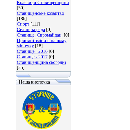
Краєвиди Ставищенщини
[50]
Ставищенське козацтво
[186]
Спорт
[111]
Селищна рада
[0]
Ставище. Євромайдан.
[0]
Приємні зміни в нашому
містечку
[18]
Ставище - 2016
[0]
Ставище - 2017
[0]
Ставищенщина сьогодні
[25]
Наша кнопочка