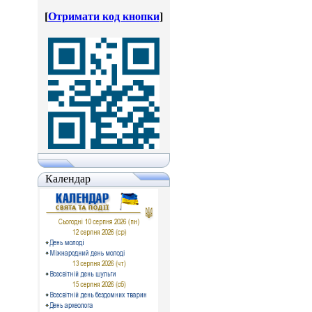
[
Отримати код кнопки
]
Календар