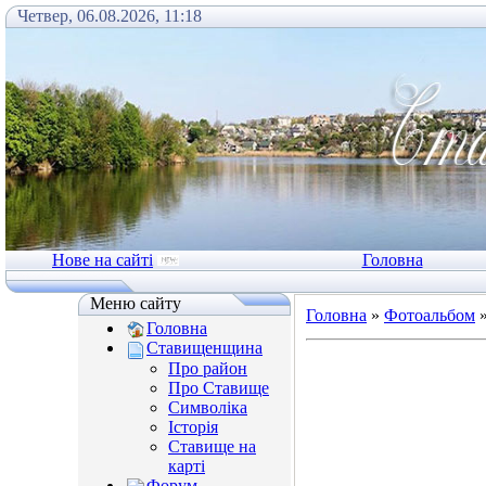
Четвер, 06.08.2026, 11:18
Нове на сайті
Головна
Меню сайту
Головна
»
Фотоальбом
Головна
Ставищенщина
Про район
Про Ставище
Символіка
Історія
Ставище на
карті
Форум