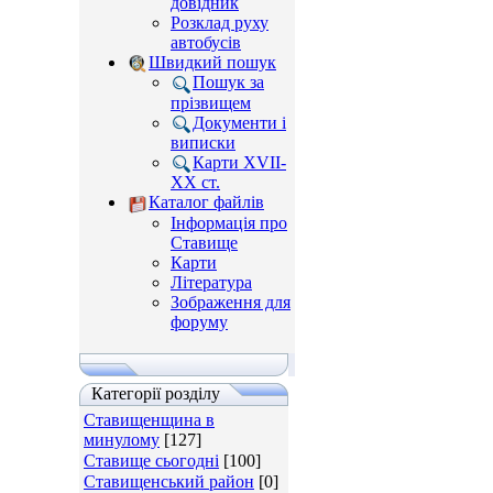
довідник
Розклад руху
автобусів
Швидкий пошук
Пошук за
прізвищем
Документи і
виписки
Карти XVII-
XX ст.
Каталог файлів
Інформація про
Ставище
Карти
Література
Зображення для
форуму
Категорії розділу
Ставищенщина в
минулому
[127]
Ставище сьогодні
[100]
Ставищенський район
[0]