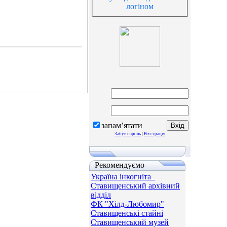
логіном
запам’ятати
Забув пароль
|
Реєстрація
Рекомендуємо
Україна інкогніта_
Ставищенський архівний
відділ
ФК "Хілд-Любомир"
Ставищенські стайні
Ставищенський музей