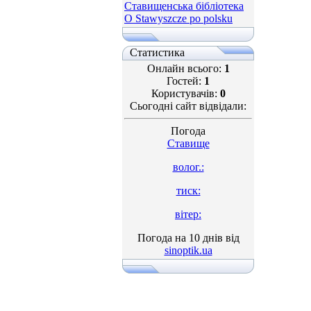
Ставищенська бібліотека
O Stawyszcze po polsku
Статистика
Онлайн всього:
1
Гостей:
1
Користувачів:
0
Сьогодні сайт відвідали:
Погода
Ставище
волог.:
тиск:
вітер:
Погода на 10 днів від
sinoptik.ua