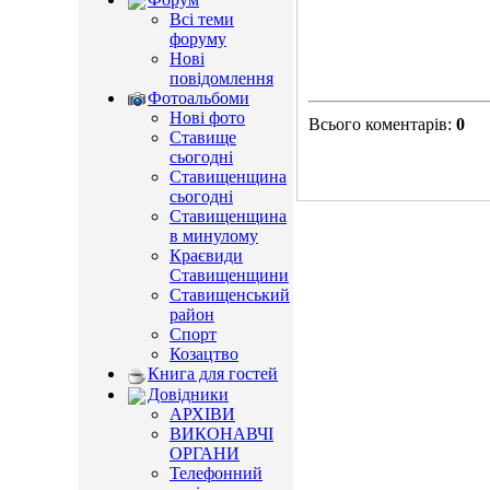
Всі теми
форуму
Нові
повідомлення
Фотоальбоми
Нові фото
Всього коментарів
:
0
Ставище
сьогодні
Ставищенщина
сьогодні
Ставищенщина
в минулому
Краєвиди
Ставищенщини
Ставищенський
район
Спорт
Козацтво
Книга для гостей
Довідники
АРХІВИ
ВИКОНАВЧІ
ОРГАНИ
Телефонний