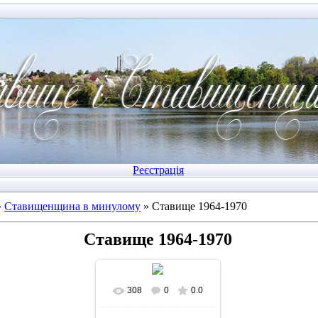
Реєстрація
»
Ставищенщина в минулому
» Ставище 1964-1970
Ставище 1964-1970
308
0
0.0
У реальному розмірі