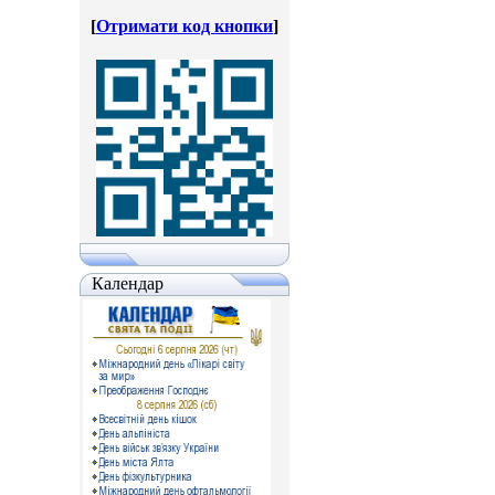
[
Отримати код кнопки
]
Календар