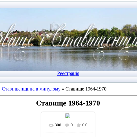
Реєстрація
»
Ставищенщина в минулому
» Ставище 1964-1970
Ставище 1964-1970
306
0
0.0
У реальному розмірі