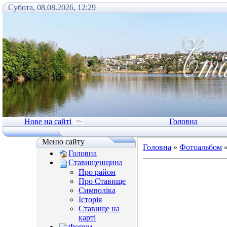
Субота, 08.08.2026, 12:29
Нове на сайті
Головна
Меню сайту
Головна
»
Фотоальбом
Головна
Ставищенщина
Про район
Про Ставище
Символіка
Історія
Ставище на
карті
Форум