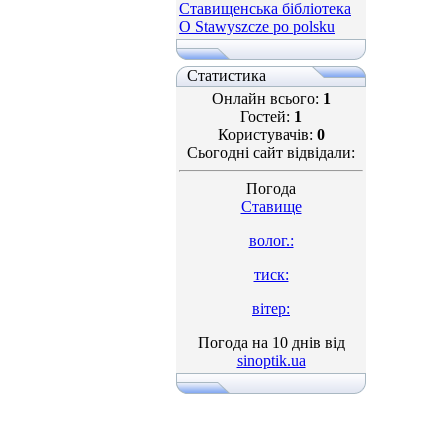
Ставищенська бібліотека
O Stawyszcze po polsku
Статистика
Онлайн всього:
1
Гостей:
1
Користувачів:
0
Сьогодні сайт відвідали:
Погода
Ставище
волог.:
тиск:
вітер:
Погода на 10 днів від
sinoptik.ua