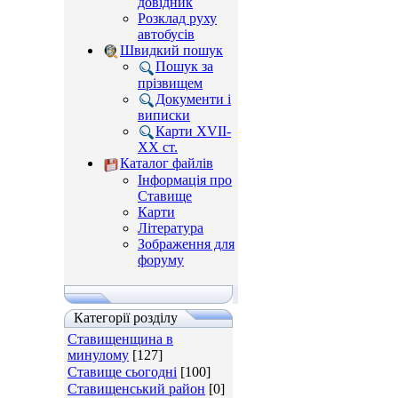
довідник
Розклад руху
автобусів
Швидкий пошук
Пошук за
прізвищем
Документи і
виписки
Карти XVII-
XX ст.
Каталог файлів
Інформація про
Ставище
Карти
Література
Зображення для
форуму
Категорії розділу
Ставищенщина в
минулому
[127]
Ставище сьогодні
[100]
Ставищенський район
[0]