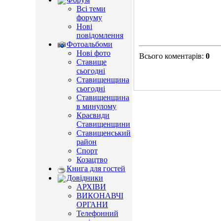
Всі теми
форуму
Нові
повідомлення
Фотоальбоми
Нові фото
Всього коментарів
:
0
Ставище
сьогодні
Ставищенщина
сьогодні
Ставищенщина
в минулому
Краєвиди
Ставищенщини
Ставищенський
район
Спорт
Козацтво
Книга для гостей
Довідники
АРХІВИ
ВИКОНАВЧІ
ОРГАНИ
Телефонний