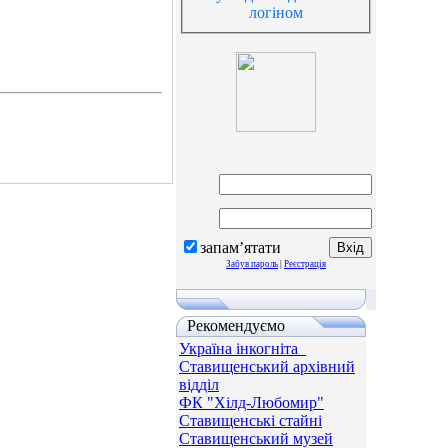
логіном
запам’ятати
Забув пароль
|
Реєстрація
Рекомендуємо
Україна інкогніта_
Ставищенський архівний
відділ
ФК "Хілд-Любомир"
Ставищенські стайні
Ставищенський музей