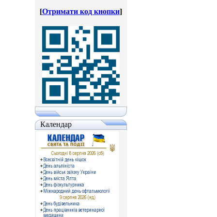
[
Отримати код кнопки
]
Календар