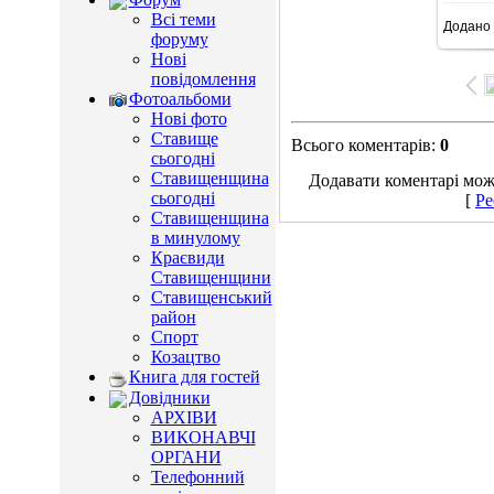
Всі теми
Додано
99
форуму
Нові
повідомлення
Фотоальбоми
Нові фото
Ставище
Всього коментарів
:
0
сьогодні
Ставищенщина
Додавати коментарі можу
сьогодні
[
Ре
Ставищенщина
в минулому
Краєвиди
Ставищенщини
Ставищенський
район
Спорт
Козацтво
Книга для гостей
Довідники
АРХІВИ
ВИКОНАВЧІ
ОРГАНИ
Телефонний