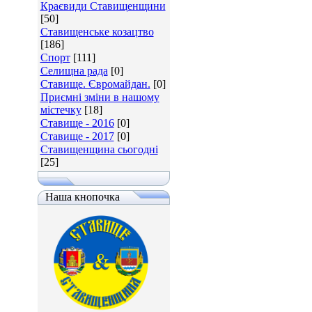
Краєвиди Ставищенщини
[50]
Ставищенське козацтво
[186]
Спорт
[111]
Селищна рада
[0]
Ставище. Євромайдан.
[0]
Приємні зміни в нашому
містечку
[18]
Ставище - 2016
[0]
Ставище - 2017
[0]
Ставищенщина сьогодні
[25]
Наша кнопочка