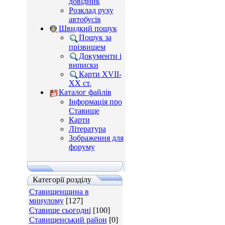
довідник
Розклад руху
автобусів
Швидкий пошук
Пошук за
прізвищем
Документи і
виписки
Карти XVII-
XX ст.
Каталог файлів
Інформація про
Ставище
Карти
Література
Зображення для
форуму
Категорії розділу
Ставищенщина в
минулому
[127]
Ставище сьогодні
[100]
Ставищенський район
[0]