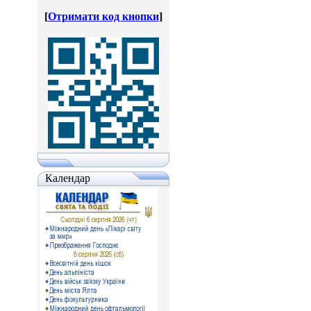
[
Отримати код кнопки
]
Календар