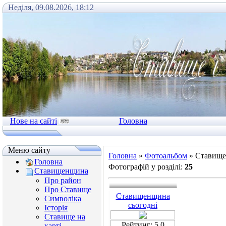
Неділя, 09.08.2026, 18:12
Нове на сайті
Головна
Меню сайту
Головна
»
Фотоальбом
» Ставище
Головна
Фотографій у розділі
:
25
Ставищенщина
Про район
Про Ставище
Ставищенщина
Символіка
сьогодні
Історія
Ставище на
Рейтинг: 5.0
карті