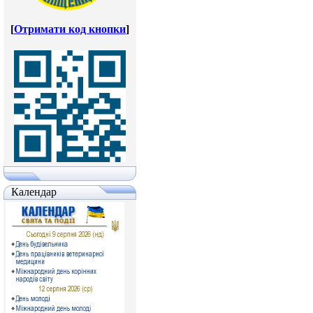
[
Отримати код кнопки
]
Календар