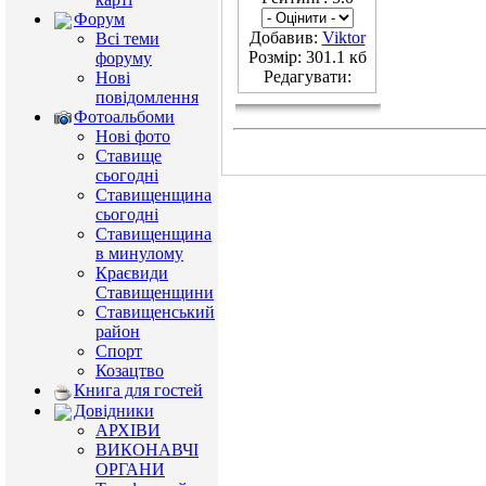
Форум
Добавив:
Viktor
Всі теми
Розмір: 301.1 кб
форуму
Редагувати:
Нові
повідомлення
Фотоальбоми
Нові фото
Ставище
сьогодні
Ставищенщина
сьогодні
Ставищенщина
в минулому
Краєвиди
Ставищенщини
Ставищенський
район
Спорт
Козацтво
Книга для гостей
Довідники
АРХІВИ
ВИКОНАВЧІ
ОРГАНИ