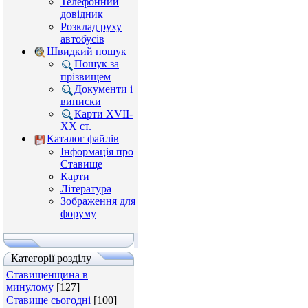
Телефонний
довідник
Розклад руху
автобусів
Швидкий пошук
Пошук за
прізвищем
Документи і
виписки
Карти XVII-
XX ст.
Каталог файлів
Інформація про
Ставище
Карти
Література
Зображення для
форуму
Категорії розділу
Ставищенщина в
минулому
[127]
Ставище сьогодні
[100]