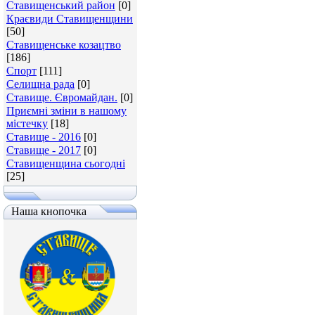
Ставищенський район
[0]
Краєвиди Ставищенщини
[50]
Ставищенське козацтво
[186]
Спорт
[111]
Селищна рада
[0]
Ставище. Євромайдан.
[0]
Приємні зміни в нашому
містечку
[18]
Ставище - 2016
[0]
Ставище - 2017
[0]
Ставищенщина сьогодні
[25]
Наша кнопочка