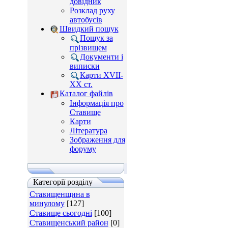
довідник
Розклад руху
автобусів
Швидкий пошук
Пошук за
прізвищем
Документи і
виписки
Карти XVII-
XX ст.
Каталог файлів
Інформація про
Ставище
Карти
Література
Зображення для
форуму
Категорії розділу
Ставищенщина в
минулому
[127]
Ставище сьогодні
[100]
Ставищенський район
[0]