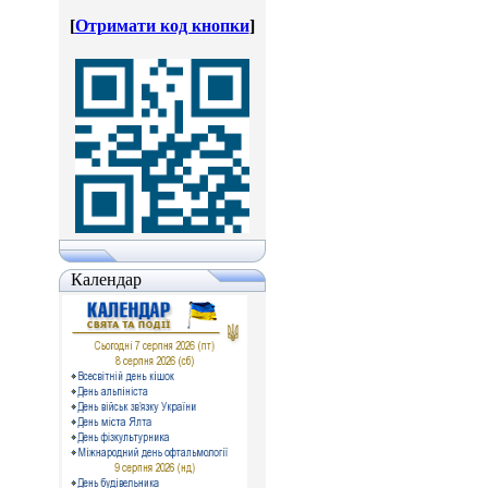
[
Отримати код кнопки
]
Календар