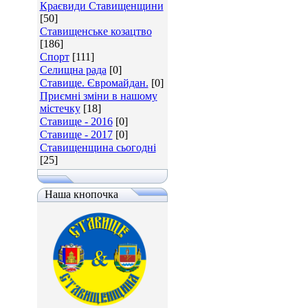
Краєвиди Ставищенщини
[50]
Ставищенське козацтво
[186]
Спорт
[111]
Селищна рада
[0]
Ставище. Євромайдан.
[0]
Приємні зміни в нашому
містечку
[18]
Ставище - 2016
[0]
Ставище - 2017
[0]
Ставищенщина сьогодні
[25]
Наша кнопочка