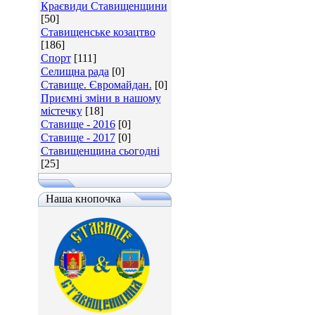
Краєвиди Ставищенщини
[50]
Ставищенське козацтво
[186]
Спорт
[111]
Селищна рада
[0]
Ставище. Євромайдан.
[0]
Приємні зміни в нашому
містечку
[18]
Ставище - 2016
[0]
Ставище - 2017
[0]
Ставищенщина сьогодні
[25]
Наша кнопочка