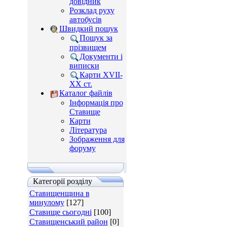
довідник
Розклад руху
автобусів
Швидкий пошук
Пошук за
прізвищем
Документи і
виписки
Карти XVII-
XX ст.
Каталог файлів
Інформація про
Ставище
Карти
Література
Зображення для
форуму
Категорії розділу
Ставищенщина в
минулому
[127]
Ставище сьогодні
[100]
Ставищенський район
[0]