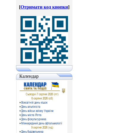
[
Отримати код кнопки
]
Календар