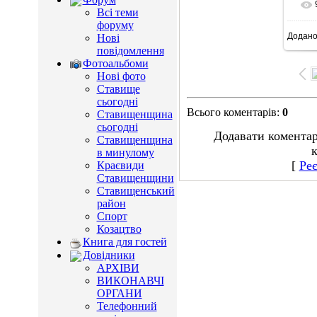
Всі теми
форуму
Додан
Нові
12
повідомлення
Фотоальбоми
Нові фото
Ставище
сьогодні
Всього коментарів
:
0
Ставищенщина
сьогодні
Додавати коментар
Ставищенщина
к
в минулому
[
Реє
Краєвиди
Ставищенщини
Ставищенський
район
Спорт
Козацтво
Книга для гостей
Довідники
АРХІВИ
ВИКОНАВЧІ
ОРГАНИ
Телефонний