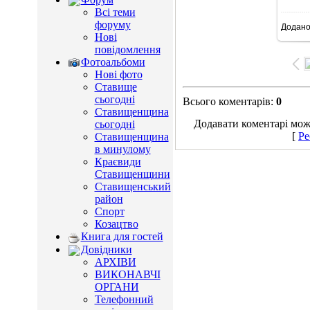
Всі теми
форуму
Додан
15
Нові
повідомлення
Фотоальбоми
Нові фото
Ставище
сьогодні
Всього коментарів
:
0
Ставищенщина
Додавати коментарі можу
сьогодні
[
Ре
Ставищенщина
в минулому
Краєвиди
Ставищенщини
Ставищенський
район
Спорт
Козацтво
Книга для гостей
Довідники
АРХІВИ
ВИКОНАВЧІ
ОРГАНИ
Телефонний