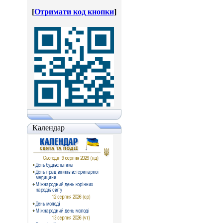
[
Отримати код кнопки
]
Календар