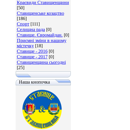
Краєвиди Ставищенщини
[50]
Ставищенське козацтво
[186]
Спорт
[111]
Селищна рада
[0]
Ставище. Євромайдан.
[0]
Приємні зміни в нашому
містечку
[18]
Ставище - 2016
[0]
Ставище - 2017
[0]
Ставищенщина сьогодні
[25]
Наша кнопочка