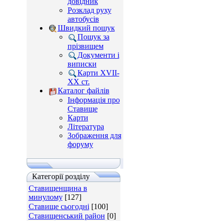
довідник
Розклад руху
автобусів
Швидкий пошук
Пошук за
прізвищем
Документи і
виписки
Карти XVII-
XX ст.
Каталог файлів
Інформація про
Ставище
Карти
Література
Зображення для
форуму
Категорії розділу
Ставищенщина в
минулому
[127]
Ставище сьогодні
[100]
Ставищенський район
[0]