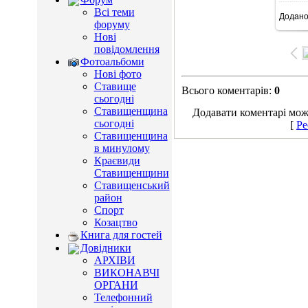
Всі теми
Додан
12
форуму
Нові
повідомлення
Фотоальбоми
Нові фото
Ставище
Всього коментарів
:
0
сьогодні
Ставищенщина
Додавати коментарі можу
сьогодні
[
Ре
Ставищенщина
в минулому
Краєвиди
Ставищенщини
Ставищенський
район
Спорт
Козацтво
Книга для гостей
Довідники
АРХІВИ
ВИКОНАВЧІ
ОРГАНИ
Телефонний