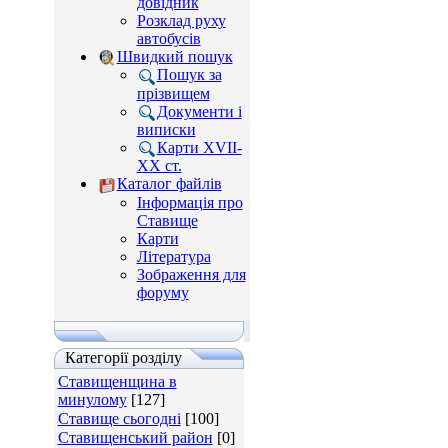
довідник
Розклад руху
автобусів
Швидкий пошук
Пошук за
прізвищем
Документи і
виписки
Карти XVII-
XX ст.
Каталог файлів
Інформація про
Ставище
Карти
Література
Зображення для
форуму
Категорії розділу
Ставищенщина в
минулому
[127]
Ставище сьогодні
[100]
Ставищенський район
[0]