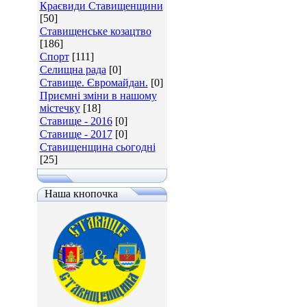
Краєвиди Ставищенщини
[50]
Ставищенське козацтво
[186]
Спорт
[111]
Селищна рада
[0]
Ставище. Євромайдан.
[0]
Приємні зміни в нашому
містечку
[18]
Ставище - 2016
[0]
Ставище - 2017
[0]
Ставищенщина сьогодні
[25]
Наша кнопочка