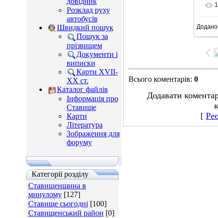
довідник
1
Розклад руху
автобусів
Швидкий пошук
Додано
70
Пошук за
прізвищем
Документи і
виписки
Карти XVII-
Всього коментарів
:
0
XX ст.
Каталог файлів
Додавати коментар
Інформація про
к
Ставище
[
Реє
Карти
Література
Зображення для
форуму
Категорії розділу
Ставищенщина в
минулому
[127]
Ставище сьогодні
[100]
Ставищенський район
[0]