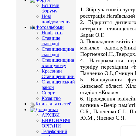
Всі теми
1. Збір учасників зустр
форуму
реєстрація Нагаївський 
Нові
повідомлення
2. Відкриття дитячог
Фотоальбоми
ветеранів ставищенс
Нові фото
Баран О.Г.
Ставище
3. Покладання квітів і
сьогодні
могилах одноклубник
Ставищенщина
ПортненкоІ.Н.,Твердох
сьогодні
4. Нагородження пер
Ставищенщина
в минулому
турніру перехідним «
Краєвиди
Панченко О.І.,Смикун І
Ставищенщини
5. Відвідування фу
Ставищенський
Київської області Хі
район
стадіон «Колос»
Спорт
6. Проведення ювілейн
Козацтво
Книга для гостей
вогника «Вечір пам’ят
Довідники
С.Б., Панченко С.І., Па
АРХІВИ
Ю.М., Яценко С.Я.
ВИКОНАВЧІ
ОРГАНИ
Телефонний