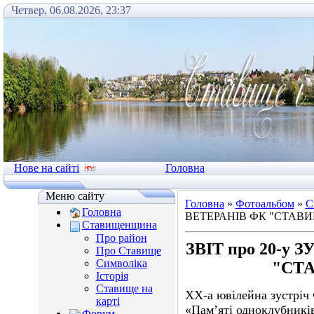
Четвер, 06.08.2026, 23:37
Нове на сайті
Головна
Меню сайту
Головна
»
Фотоальбом
»
С
Головна
ВЕТЕРАНІВ ФК "СТАВИЩ
Ставищенщина
Про район
ЗВІТ про 20-у
Про Ставище
Символіка
"СТА
Історія
Ставище на
ХХ-а ювілейна зустрі
карті
«Пам’яті одноклубникі
Форум