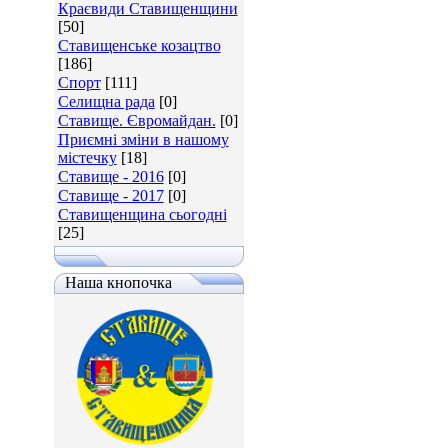
Краєвиди Ставищенщини
[50]
Ставищенське козацтво
[186]
Спорт
[111]
Селищна рада
[0]
Ставище. Євромайдан.
[0]
Приємні зміни в нашому
містечку
[18]
Ставище - 2016
[0]
Ставище - 2017
[0]
Ставищенщина сьогодні
[25]
Наша кнопочка