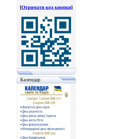
[
Отримати код кнопки
]
Календар