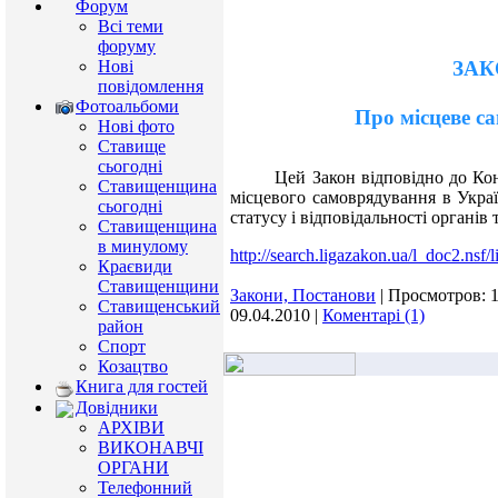
Форум
Всі теми
форуму
Нові
ЗАК
повідомлення
Фотоальбоми
Про місцеве с
Нові фото
Ставище
сьогодні
Цей Закон відповідно до Консти
Ставищенщина
місцевого самоврядування в Україн
сьогодні
статусу і відповідальності органів
Ставищенщина
в минулому
http://search.ligazakon.ua/l_doc2.nsf
Краєвиди
Ставищенщини
Закони, Постанови
| Просмотров: 
Ставищенський
09.04.2010
|
Коментарі (1)
район
Спорт
Козацтво
Книга для гостей
Довідники
АРХІВИ
ВИКОНАВЧІ
ОРГАНИ
Телефонний