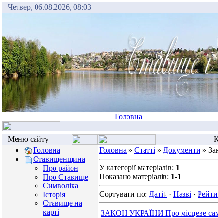
Четвер, 06.08.2026, 08:03
Головна
Меню сайту
К
Головна
Головна
»
Статті
»
Документи
» За
Ставищенщина
У категорії матеріалів:
1
Про район
Показано матеріалів:
1-1
Про Ставище
Символіка
Сортувати по:
Даті
·
Назві
·
Рейти
Історія
Ставище на
карті
ЗАКОН УКРАЇНИ Про місцеве само