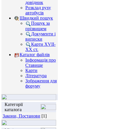
довідник
Розклад руху
автобусів
Швидкий пошук
Пошук за
прізвищем
Документи і
виписки
Карти XVII-
XX ст.
Каталог файлів
Інформація про
Ставище
Карти
Література
Зображення для
форуму
Категорії
каталога
Закони, Постанови
[1]