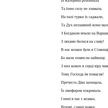
Їх Катерина
Та їхню силу 
На палі турки
Та Дух незламний вони мал
З Богданом мчали на Варшав
З ляхами билися на славу!
В нас козаки були в Ставищі
Бо мали помисли найвищі.
З них кожен в серці віру ма
Тому Господь їм помагав!
Пречиста Діва захищала,
Їх омофором покривала.
І нині в нас є козаки,
Відомі, славні вояки.