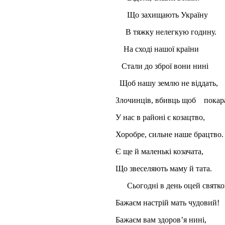
Що захищають Україну
В тяжку нелегкую годину.
На сході нашої країни
Стали до зброї вони нині
Щоб нашу землю не віддать,
Злочинців, вбивць щоб покара
У нас в районі є козацтво,
Хоробре, сильне наше брацтво.
Є ще й маленькі козачата,
Що звеселяють маму й тата.
Сьогодні в день оцей святк
Бажаєм настрій мать чудовий!
Бажаєм вам здоров’я нині,