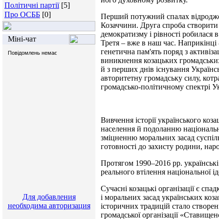
Політичні партії
[5]
Про ОСББ
[0]
Перший потужний спалах відродже
Козаччини. Друга спроба створити
демократизму і рівності робилася 
Міні-чат
Третя – вже в наш час. Наприкінці 
генетична пам'ять поряд з активіз
виникнення козацьких громадських
й з перших днів існування Українсь
авторитетну громадську силу, котр
громадсько-політичному спектрі У
Вивчення історії українського коз
населення й подоланню національно
зміцненню моральних засад суспіл
готовності до захисту родини, нар
Протягом 1990–2016 рр. українські
реального втілення національної ід
Сучасні козацькі організації є сп
Для добавления
і моральних засад українських ко
необходима авторизация
історичних традицій стало створе
громадської організації «Ставищен