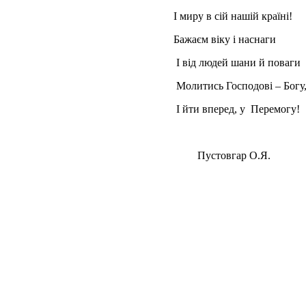
І миру в сій нашій країні!
Бажаєм віку і наснаги
І від людей шани й поваги
Молитись Господові – Богу
І йти вперед, у Перемогу!
Пустовгар О.Я.