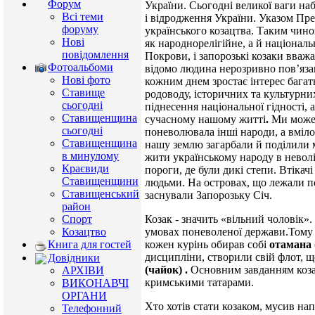
Форум
України. Сьогодні великої ваги наб
Всі теми
і відродження України. Указом Пр
форуму
українського козацтва. Таким чино
Нові
як народнорелігійне, а й національ
повідомлення
Покрови, і запорозькі козаки вва
Фотоальбоми
відомо людина нерозривно пов’язан
Нові фото
кожним днем зростає інтерес багать
Ставище
родоводу, історичних та культурни
сьогодні
піднесення національної гідності,
Ставищенщина
сучасному нашому житті
.
Ми можем
сьогодні
поневолювала інші народи, а вміло 
Ставищенщина
нашу землю загарбали й поділили 
в минулому
жити українському народу в неволі.
Краєвиди
пороги, де були дикі степи. Втікач
Ставищенщини
людьми. На островах, що лежали п
Ставищенський
заснували Запорозьку Січ.
район
Козак - значить «вільний чоловік».
Спорт
умовах поневоленої держави.Тому 
Козацтво
кожен курінь обирав собі
отамана
Книга для гостей
дисципліни, створили свій флот, щ
Довідники
(чайок) .
Основним завданням козак
АРХІВИ
кримськими татарами.
ВИКОНАВЧІ
ОРГАНИ
Хто хотів стати козаком, мусив нап
Телефонний