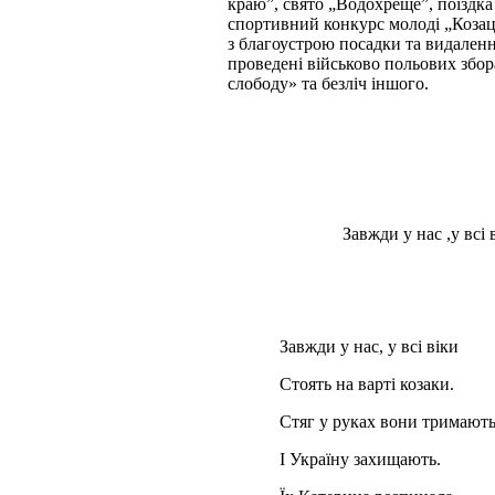
краю”, свято „Водохреще”, поїздка 
спортивний конкурс молоді „Козац
з благоустрою посадки та видаленн
проведені військово польових збо
слободу» та безліч іншого.
Завжди у нас ,у всі ві
Завжди у нас,
Стоять на ва
Стяг у руках в
І Україну з