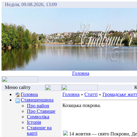
Неділя, 09.08.2026, 13:09
Головна
Меню сайту
К
Головна
Головна
»
Статті
»
Громадське жит
Ставищенщина
Козацька покрова.
Про район
Про Ставище
Козацьк
Символіка
Історія
Ставище на
карті
14 жовтня — свято Покрови, Ден