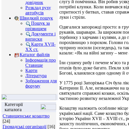
слугу й помічника. Він робив усяк
довідник
потрібні клунки. Коли вивчався ві
Розклад руху
спритності у битвах, ставав справ
автобусів
луки і стріли.
Швидкий пошук
Пошук за
Одягалися запорожці просто: в гру
прізвищем
рукавів, шаравари. За широким поя
Документи і
торбинку з харчами і кулями, а до 
виписки
порохівницю з порохом. Голови г
Карти XVII-
чуприну носили (оселедець), та та
XX ст.
казали: «Як на війні загину – мене
Каталог файлів
Інформація про
Їли сушену рибу і печене м’ясо та р
Ставище
птахів було дуже багато. Пекли х
Карти
Богові, кланялися один одному й о
Література
Зображення для
У 1775 році Запорізька Січ була лі
форуму
Катерини II. Але, незважаючи на ц
святкувати справжні козаки, оскіл
частиною розвитку незалежної Укра
Категорії
Козацтву належить особливе місце в
каталога
української нації. Саме козацтво б
Ставищенське козацтво
історію України XVII – XVIII ст., 
[24]
захисту політичних, економічних, 
Громадські організації
[16]
його духовному розвитку.