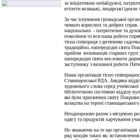
за ініціативою небайдужої, патріо
втілити козацькі, лицарські ідеали
За час існування громадської орга
чимало корисних та добрих справ. 
національно - патріотичне та дух
покоління то вся наша робота спря
тісна співпраця з дитячими садочк
традиційно, напередодні свята По
прийом вихованців старших груп у
напередодні свята висловити дир
заступнику з виховної роботи Пят
Наша організація тісно співпрацює 
Ставищенської РДА. Завдяки відді
художнього слова серед учнівської
бібліотечною системою відділу кул
які були присвячені святу Покрови
козацтва на терені ставищанського
Неодноразово разом з місцевою ре
одягу та продуктів харчування уч
Не зважаючи на те що організація 
ряд заходів таких як: встановленн