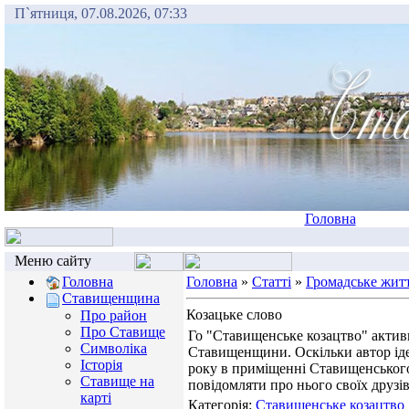
П`ятниця, 07.08.2026, 07:33
Головна
Меню сайту
Головна
Головна
»
Статті
»
Громадське жит
Ставищенщина
Козацьке слово
Про район
Про Ставище
Го "Ставищенське козацтво" актив
Символіка
Ставищенщини. Оскільки автор ідеї
Історія
року в приміщенні Ставищенського
Ставище на
повідомляти про нього своїх друз
карті
Категорія:
Ставищенське козацтво