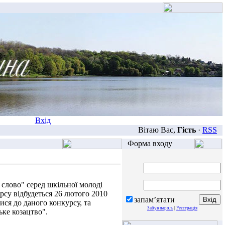
Вхід
Вітаю Вас,
Гість
·
RSS
Форма входу
слово" серед шкільної молоді
урсу відбудеться 26 лютого 2010
запам’ятати
ся до даного конкурсу, та
Забув пароль
|
Реєстрація
ьке козацтво".