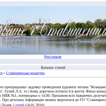
Реєстрація
Каталог статей
тя
»
Ставищенське козацтво
но пропрацьовує задумку проведення художніх читань "Козацьке 
 - Гулий Л.А. то і йому доручено втілити її в життя. Фінал конк
 НВК №1, попередньо о 14.00. Прохання всіх бажаючих долучати
ів. Про детальну інформацію можна звертатися до ГО "Ставищенс
| Додав:
Leonid
(14.01.2010)