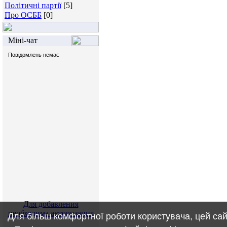
Політичні партії
[5]
Про ОСББ
[0]
Міні-чат
Для добавления
необходима авторизация
Для більш комфортної роботи користувача, цей сай