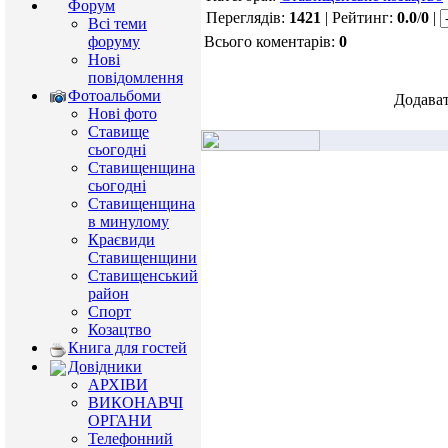
Форум
Переглядів:
1421
| Рейтинг:
0.0
/
0
|
Всі теми
форуму
Всього коментарів:
0
Нові
повідомлення
Фотоальбоми
Додават
Нові фото
Ставище
сьогодні
Ставищенщина
сьогодні
Ставищенщина
в минулому
Краєвиди
Ставищенщини
Ставищенський
район
Спорт
Козацтво
Книга для гостей
Довідники
АРХІВИ
ВИКОНАВЧІ
ОРГАНИ
Телефонний