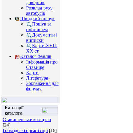
довідник
Розклад руху
автобусів
Швидкий пошук
Пошук за
прізвищем
Документи і
виписки
Карти XVII-
XX ст.
Каталог файлів
Інформація про
Ставище
Карти
Література
Зображення для
форуму
Категорії
каталога
Ставищенське козацтво
[24]
Громадські організації
[16]