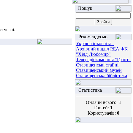
Пошук
тувачі.
Рекомендуємо
Україна інкогніта_
Архівний відділ РДА
ФК
"Хілд-Любомир"
Телерадіокомпанія "Грант"
Ставищенські стайні
Ставищенський музей
Ставищенська бібліотека
Статистика
Онлайн всього:
1
Гостей:
1
Користувачів:
0