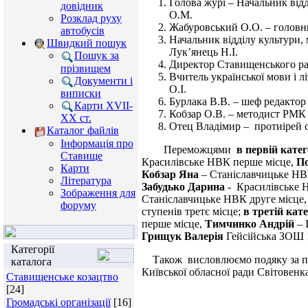
Голова журі – Начальник від
довідник
О.М.
Розклад руху
Жабуровський О.О. – головн
автобусів
Начальник відділу культури,
Швидкий пошук
Лук’янець Н.І.
Пошук за
Директор Ставищенського ра
прізвищем
Вчитель української мови і лі
Документи і
О.І.
виписки
Бурлака В.В. – шеф редактор 
Карти XVII-
Кобзар О.В. – методист РМК
XX ст.
Отец Владімир – протиірей с
Каталог файлів
Інформація про
Переможцями
в
первій катег
Ставище
Красилівське НВК перше місце,
По
Карти
Кобзар Яна
– Станіславчицьке НВ
Література
Забудько Дарина
- Красилівське 
Зображення для
Станіславчицьке НВК друге місце
форуму
ступенів третє місце;
в третій кате
перше місце,
Тимчинко Андрій
– 
Грищук Валерія
Гейсійська ЗОШ 1
Категорії
Також висловлюємо подяку за під
каталога
Київської обласної ради Світовенк
Ставищенське козацтво
[24]
Громадські організації
[16]