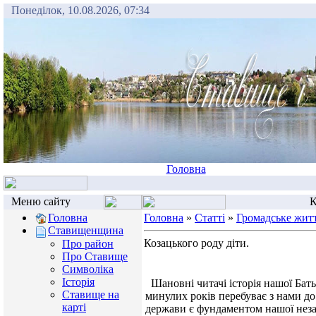
Понеділок, 10.08.2026, 07:34
Головна
Меню сайту
К
Головна
Головна
»
Статті
»
Громадське жит
Ставищенщина
Козацького роду діти.
Про район
Про Ставище
Символіка
Історія
Шановні читачі історія нашої Бать
Ставище на
минулих років перебуває з нами до
карті
держави є фундаментом нашої неза