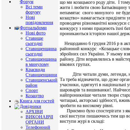
Форум
що ми козацького роду діти. І тому
Всі теми
жити і любити свою Батьківщину та
форуму
непамятає свого минулого не буд
Нові
козацтво» намагається приділяти ув
повідомлення
проводячи різноманітні конкурси с
Фотоальбоми
конкурсу з ними працюють їхні бат
Нові фото
проникаються історією нашої держ
Ставище
Нещодавно 6 грудня 2016 р в акт
сьогодні
районний конкурс «Козацьке слово
Ставищенщина
збройних сил України. У ньому взя
сьогодні
району. Діти вправлялись в майсте
Ставищенщина
вікових групах.
в минулому
Краєвиди
Діти читали думи, легенди, на с
Ставищенщини
Та треба відзначити, що дуже орга
Ставищенський
учасники, одягнуті в національні у
район
шароварів та вишиванки!. Найчисел
Спорт
найпроникніше читали твори старш
Козацтво
читацькі, акторські здібності, вжив
Книга для гостей
зробити на високому рівні.
Довідники
Приємно було спостерігати з як
АРХІВИ
свої виступи пишаючись тим що в
ВИКОНАВЧІ
виступи журі в складі:
ОРГАНИ
Телефонний