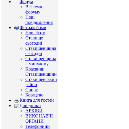
Форум
Всі теми
форуму
Нові
повідомлення
Фотоальбоми
Нові фото
Ставище
сьогодні
Ставищенщина
сьогодні
Ставищенщина
в минулому
Краєвиди
Ставищенщини
Ставищенський
район
Спорт
Козацтво
Книга для гостей
Довідники
АРХІВИ
ВИКОНАВЧІ
ОРГАНИ
Телефонний