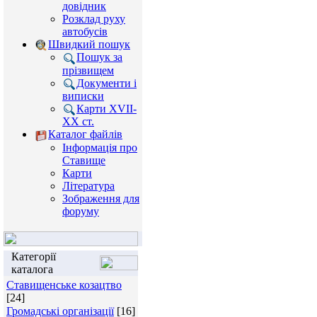
довідник
Розклад руху
автобусів
Швидкий пошук
Пошук за
прізвищем
Документи і
виписки
Карти XVII-
XX ст.
Каталог файлів
Інформація про
Ставище
Карти
Література
Зображення для
форуму
Категорії
каталога
Ставищенське козацтво
[24]
Громадські організації
[16]