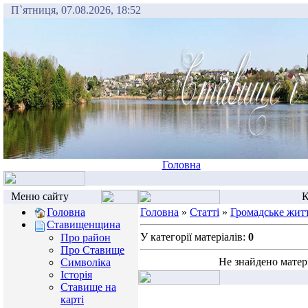
П`ятниця, 07.08.2026, 18:52
Головна
Меню сайту
К
Головна
Головна
»
Статті
»
Громадське жит
Ставищенщина
У категорії матеріалів:
0
Про район
Про Ставище
Не знайдено матер
Символіка
Історія
Ставище на
карті