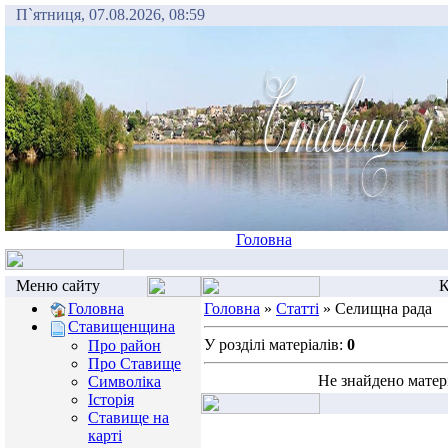
П`ятниця, 07.08.2026, 08:59
Головна
Меню сайту
К
Головна
Головна
»
Статті
» Селищна рада
Ставищенщина
У розділі матеріалів:
0
Про район
Про Ставище
Не знайдено матер
Символіка
Історія
Ставище на
карті