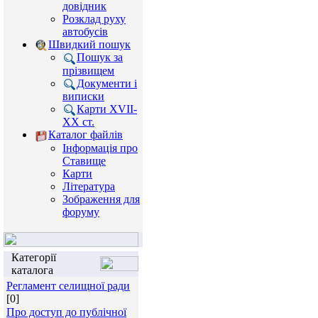
довідник
Розклад руху
автобусів
Швидкий пошук
Пошук за
прізвищем
Документи і
виписки
Карти XVII-
XX ст.
Каталог файлів
Інформація про
Ставище
Карти
Література
Зображення для
форуму
Категорії
каталога
Регламент селищної ради
[0]
Про доступ до публічної