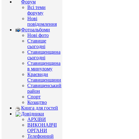
Форум
Всі теми
форуму
Нові
повідомлення
Фотоальбоми
Нові фото
Ставище
сьогодні
Ставищенщина
сьогодні
Ставищенщина
в минулому
Краєвиди
Ставищенщини
Ставищенський
район
Спорт
Козацтво
Книга для гостей
Довідники
АРХІВИ
ВИКОНАВЧІ
ОРГАНИ
Телефонний