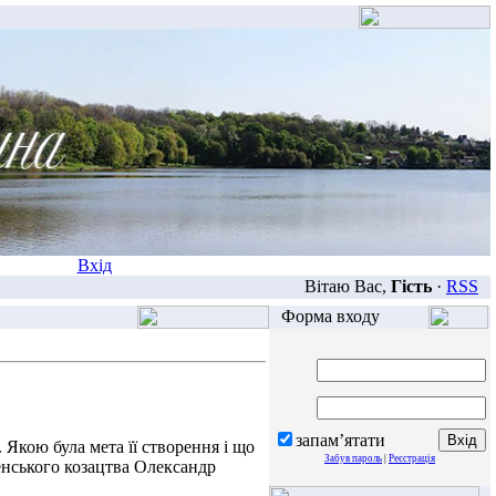
Вхід
Вітаю Вас,
Гість
·
RSS
Форма входу
запам’ятати
Якою була мета її створення і що
Забув пароль
|
Реєстрація
енського козацтва Олександр