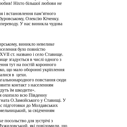
олюбив! Ніхто більшої любови не
я і встановлення пам’ятного
уровському, Олексію Кіченку.
 переводу. У нас виникла чудова
ирському, виникло невелике
поселення було повністю
XVII ст. названо і село Ставище.
ище згадується в числі одного з
ення тут на постій коронного
ечко, що мало оборонні укріплення
валися в цехи.
загальнонародного повстання сюди
овити контакт з населенням
удуть їм шкодити».
ня охопило всю Південну
гната О.Замойського у Ставищі. У
ас підготовки до Молдавських
 Хмельницький, за свідченням
 посольство для зустрічі з
Мужиловський, які повідомили, що