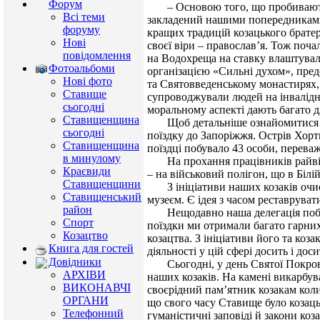
Форум
– Основою того, що пробиваються
Всі теми
закладений нашими попередниками.
форуму
кращих традицій козацького брате
Нові
своєї віри – православ’я. Тож поча
повідомлення
на Водохреща на ставку влаштували
Фотоальбоми
організацією «Сильні духом», пред
Нові фото
та Святовведенському монастирях,
Ставище
супроводжували людей на інвалідних
сьогодні
моральному аспекті дають багато д
Ставищенщина
Щоб детальніше ознайомитися з іс
сьогодні
поїздку до Запоріжжя. Острів Хорт
Ставищенщина
поїздці побувало 43 особи, перева
в минулому
На прохання працівників райвійсь
Краєвиди
– на військовий полігон, що в Білі
Ставищенщини
З ініціативи наших козаків очист
Ставищенський
музеєм. Є ідея з часом реставрувати
район
Нещодавно наша делегація побувал
Спорт
поїздки ми отримали багато гарних
Козацтво
козацтва. З ініціативи його та коз
Книга для гостей
діяльності у цій сфері досить і дос
Довідники
Сьогодні, у день Святої Покрови 
АРХІВИ
наших козаків. На камені викарбу
ВИКОНАВЧІ
своєрідний пам’ятник козакам коли
ОРГАНИ
що свого часу Ставище було козаць
Телефонний
гуманістичні заповіді й закони коз