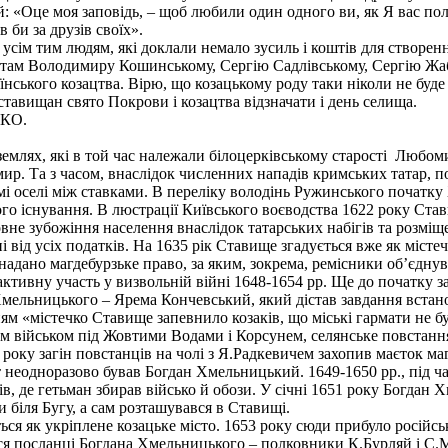
дей: «Оце моя заповідь, – щоб любили один одного ви, як Я вас п
 би за друзів своїх».
 тим людям, які доклали немало зусиль і коштів для створенн
стам Володимиру Кошинському, Сергію Садлівському, Сергію Жаб
їнського козацтва. Вірю, що козацькому роду таки ніколи не буде
ставищан свято Покрови і козацтва відзначати і день селища.
КО.
ях, які в той час належали білоцерківському старості Любом
ир. Та з часом, внаслідок численних нападів кримських татар, 
і оселі між ставками. В переліку володінь Ружинського початку 
го існування. В люстрації Київського воєводства 1622 року Став
овне зубожіння населення внаслідок татарських набігів та розміщ
ні від усіх податків. На 1635 рік Ставище згадується вже як міст
 надано магдебурзьке право, за яким, зокрема, ремісники об’єдну
ктивну участь у визвольній війні 1648-1654 рр. Ще до початку 
Хмельницького – Ярема Кончевський, який дістав завдання встан
м «містечко Ставище запевнило козаків, що міські гармати не б
м військом під Жовтими Водами і Корсунем, селянське повстан
року загін повстанців на чолі з Я.Радкевичем захопив маєток ма
 неодноразово бував Богдан Хмельницький. 1649-1650 рр., під ч
ів, де гетьман збирав військо й обози. У січні 1651 року Богдан
и біля Бугу, а сам розташувався в Ставищі.
я як укріплене козацьке місто. 1653 року сюди прибуло російське
ся посланці Богдана Хмельницького – полковники К.Бурляй і С.