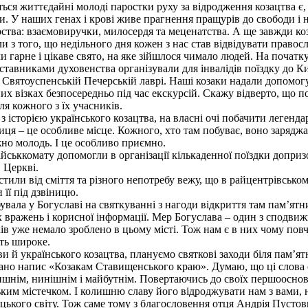
 життєдайні молоді паростки руху за відродження козацтва є, 
 У наших генах і крові живе прагнення пращурів до свободи і н
рства: взаємовиручки, милосердя та меценатства. А ще завжди 
ли з того, що недільного дня кожен з нас став відвідувати правос
 гарне і цікаве свято, на яке зійшлося чимало людей. На початку
ставниками духовенства організували для інвалідів поїздку до К
 Святоуспенській Печерській лаврі. Наші козаки надали допомог
 візках безпосередньо під час екскурсій. Скажу відверто, що под
ля кожного з їх учасників.
торією українського козацтва, на власні очі побачити легенда
иця – це особливе місце. Кожного, хто там побуває, воно зарядж
жно молодь. І це особливо приємно.
ккомату допомогли в організації кількаденної поїздки допризо
й Церкві.
или від сміття та різного непотребу вежу, що в райцентрівськом
 її під дзвіницю.
а у Богуславі на святкуванні з нагоди відкриття там пам’ятни
 вражень і корисної інформації. Мер Богуслава – один з сподвиж
аків уже немало зроблено в цьому місті. Тож нам є в них чому по
ить широке.
й українського козацтва, плануємо святкові заходи біля пам’ят
вано напис «Козакам Ставищенського краю». Думаю, що ці слова 
шнім, нинішнім і майбутнім. Повертаючись до своїх першооснов 
ким містечком. І колишню славу його відроджувати нам з вами, 
ацького світу. Тож саме тому з благословення отця Андрія Пустов