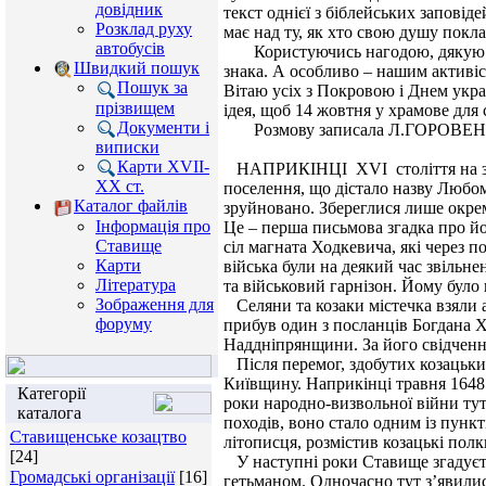
довідник
текст однієї з біблейських запові
Розклад руху
має над ту, як хто свою душу поклав
автобусів
Користуючись нагодою, дякую усім
Швидкий пошук
знака. А особливо – нашим активі
Пошук за
Вітаю усіх з Покровою і Днем укра
прізвищем
ідея, щоб 14 жовтня у храмове для 
Документи і
Розмову записала Л.ГОРОВЕН
виписки
Карти XVII-
НАПРИКІНЦІ XVI століття на земл
XX ст.
поселення, що дістало назву Любом
Каталог файлів
зруйновано. Збереглися лише окрем
Інформація про
Це – перша письмова згадка про йо
Ставище
сіл магната Ходкевича, які через п
Карти
війська були на деякий час звільне
Література
та військовий гарнізон. Йому було
Зображення для
Селяни та козаки містечка взяли а
форуму
прибув один з посланців Богдана 
Наддніпрянщини. За його свідчення
Після перемог, здобутих козацьки
Київщину. Наприкінці травня 1648 
Категорії
роки народно-визвольної війни тут
каталога
походів, воно стало одним із пункт
Ставищенське козацтво
літописця, розмістив козацькі полк
[24]
У наступні роки Ставище згадуєтьс
Громадські організації
[16]
гетьманом. Одночасно тут з’явили