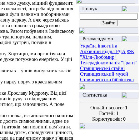
на мою думку, міцний фундамент,
езалежності, потреба відновлення
Пошук
козаки були палкими поборниками
лавну церкву. А вже через місяць
 літа спільно з громадською
иєва. Разом побували в Іонівському
у транспортом, пальним,
Рекомендуємо
ібні зустрічі, поїздки в
Україна інкогніта_
Архівний відділ РДА
ФК
рну Хортицю, ми організували
"Хілд-Любомир"
ає дуже потужною енергією. У цій
Телерадіокомпанія "Грант"
Ставищенські стайні
вників – учнів випускних класів
Ставищенський музей
Ставищенська бібліотека
у парку поруч з краєзнавчим
ка Ярославу Мудрому. Від цієї
Статистика
ників руху за відродження
вчитися, що запозичити. А поле
Онлайн всього:
1
Гостей:
1
ного знака, встановленого коштом
Користувачів:
0
є досить символічними, адже це
і витоків, ми повинні пам’ятати,
нашим дітям, сповідуючи цінності,
гара на пам’ятному знаку з’явився