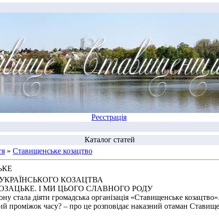
Реєстрація
Каталог статей
тя
»
Ставищенське козацтво
ЬКЕ
АЇНСЬКОГО КОЗАЦТВА
ЦЬКЕ. І МИ ЦЬОГО СЛАВНОГО РОДУ
у стала діяти громадська організація «Ставищенське козацтво». 
кий проміжок часу? – про це розповідає наказний отаман Ставищ