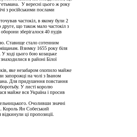
гетьмана. У вересні цього ж року
ічі з російськими послами
точував частокіл, в якому були 2
 друге, що також мало частокіл з
 оборони зберігалося 40 пудів
ою. Ставище стало сотенним
 міщанам. Взимку 1655 року біля
 У ході цього бою козацьке
 знаходилися в районі Білої
ків, яке незабаром охопило майже
 запорожці на чолі з Іваном
ована. Для придушення повстання
боротьбу. У листі королю
ася майже вся Україна і просив
ельницького. Очоливши значні
ві. Король Ян Собеський
м відкинули ці пропозиції.