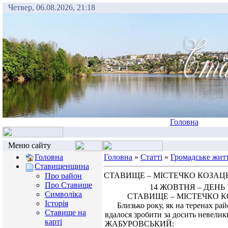
Четвер, 06.08.2026, 21:18
Головна
Меню сайту
Головна
Головна
»
Статті
»
Громадське жит
Ставищенщина
СТАВИЩЕ – МІСТЕЧКО КОЗАЦ
Про район
Про Ставище
14 ЖОВТНЯ – ДЕНЬ УКР
Символіка
СТАВИЩЕ – МІСТЕЧКО КОЗА
Історія
Близько року, як на теренах район
Ставище на
вдалося зробити за досить невели
карті
ЖАБУРОВСЬКИЙ: