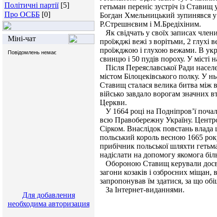
Політичні партії
[5]
гетьман переніс зустріч із Ставищ
Про ОСББ
[0]
Богдан Хмельницький зупинявся у 
Р.Стрешнєвим і М.Бредіхіним.
Як свідчать у своїх записах члени
Міні-чат
проїжджі вежі з ворітьми, 2 глухі
проїжджою і глухою вежами. В укріп
свинцю і 50 пудів пороху. У місті н
Після Переяславської Ради населе
містом Білоцеківського полку. У нь
Ставищ сталася велика битва між 
військо завдало ворогам значних вт
Церкви.
У 1664 році на Подніпров’ї почало
всю Правобережну Україну. Центро
Сірком. Внаслідок повстань влада
польський король весною 1665 рок
прибічник польської шляхти гетьма
надіслати на допомогу якомога біл
Обороною Ставищ керували досвід
загони козаків і озброєних міщан, 
запропонував їм здатися, за що обіц
За Інтернет-виданнями.
Для добавления
необходима авторизация