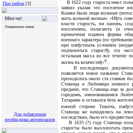
В 1622 году староста имел толь
Про район
[3]
заявил указав это поселение вх
Казаки были люди вольные (непосл
Міні-чат
жить вольной жизнью. «Нђтъ сомн
власти старостъ, ни пановъ, со
поселеніяхъ; полагаютъ (и оче
привычныя издавна формы общи
военнаго характера (по требованію
при извђстныхъ условіяхъ (неуда
подчиниться старостђ; эта ча
остальная масса во все теченіе 
8
жизнь въ козачествђ»
.
В последующих документах 
появляется новое название Став
приходилось около ста ставков б
Ставища и Любомира немного ра
преданiе, что Ставища еще за до
городомъ, именовавшимся Любом
Татарами и оставался безъ жителе
южной стороне Тикича, извђст
Ставища же находились на лево
Для добавления
последствии, было его предместье
необходима авторизация
В 1635 (?) году Ставища получ
старосты было выхлопотать преж