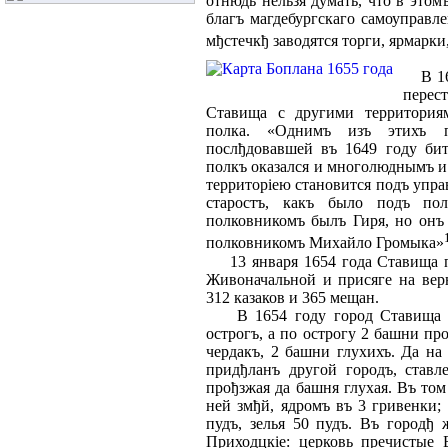
отнюдь нельзя думать, что в этом
благъ магдебургскаго самоуправле
мђстечкђ заводятся торги, ярмарк
В 164
перест
Ставища с другими территория
полка. «Однимъ изъ этихъ п
послђдовавшей въ 1649 году бит
полкъ оказался и многолюднымъ и 
территорiею становится подъ упра
старостъ, какъ было подъ пол
полковникомъ былъ Гиря, но онъ 
полковникомъ Михайло Громыка»
13 января 1654 года Ставища п
Живоначальной и присяге на вер
312 казаков и 365 мещан.
В 1654 году город Ставища из 
острогъ, а по острогу 2 башни пр
чердакъ, 2 башни глухихъ. Да на
придђланъ другой городъ, ставл
прођзжая да башня глухая. Въ том
ней змђй, ядромъ въ 3 гривенки
пудъ, зелья 50 пудъ. Въ городђ
Приходцкiе: церковь пречистые 