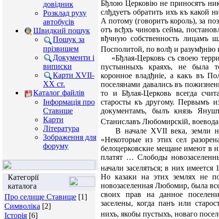
Бђлою Церковію не приносятъ ник
довідник
слђдуетъ обратить ихъ къ какой н
Розклад руху
А потому (говоритъ король), за п
автобусів
отъ всђхъ чиновъ сейма, постанов
Швидкий пошук
вђчную собственность лицамъ шл
Пошук за
прізвищем
Посполитой, по волђ и разумђнію
Документи і
«Бђлая-Церковь съ своею террит
виписки
пустынныхъ краяхъ, не была то
Карти XVII-
коронное владђнiе, а какъ въ П
XX ст.
поселянами давались въ пожизненн
Каталог файлів
то и Бђлая-Церковь всегда счит
Інформація про
старосты къ другому. Первымъ из
Ставище
документамъ, былъ князь Януш
Карти
Станиславъ Любомирскiй, воевода
Література
В начале XVII века, земли нын
Зображення для
«Некоторые из этих сел разорен
форуму
белоцерковские мещане имеют в ни
платят … Слободы новозаселенны
начали заселяться; в них имеется
Но казаки на этих землях не по
Категорії
новозаселенная Любомир, была все
каталога
своих прав на данное поселен
Про селище Ставище
[1]
заселены, когда панъ или старо
Символіка
[2]
нихъ, якобы пустыхъ, новаго посел
Історія
[6]