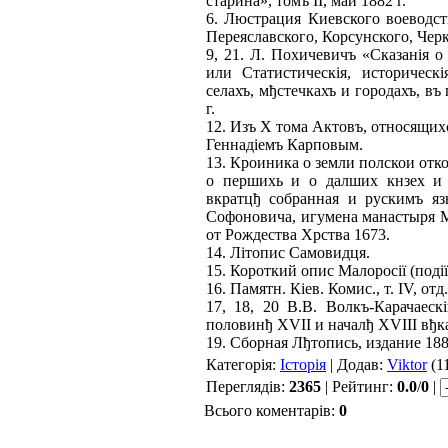
старина», томъ II, май 1882 г.
6. Люстрация Киевского воеводст
Переяславского, Корсунского, Черк
9, 21. Л. Похичевичъ «Сказанiя о
или Статистическiя, историческ
селахъ, мђстечкахъ и городахъ, въ
г.
12. Изъ X тома Актовъ, относящихс
Геннадiемъ Карповым.
13. Кроиника о земли полскои отк
о першихь и о далших кнзех и к
вкратцђ собранная и рускимъ яз
Софоновича, игумена манастыря М
от Рождества Хрства 1673.
14. Літопис Самовидця.
15. Короткий опис Малоросії (події
16. Памятн. Кіев. Комис., т. IV, отд.
17, 18, 20 В.В. Волкъ-Карачаес
половинђ XVII и началђ XVIII вђка»
19. Сборная Лђтопись, издание 188
Категорія:
Історія
| Додав:
Viktor
(1
Переглядів:
2365
| Рейтинг:
0.0
/
0
|
Всього коментарів:
0