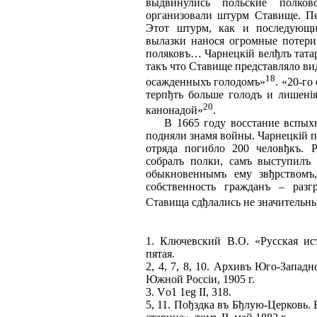
выдвинулись польские полк
организовали штурм Ставище. П
Этот штурм, как и последующие
вылазки нанося огромные потери 
поляковъ… Чарнецкій велђлъ татар
такъ что Ставище представляло в
18
осажденныхъ голодомъ»
. «20-го
терпђть больше голодъ и лишені
20
канонадой»
.
В 1665 году восстание вспыхну
подняли знамя войны. Чарнецкiй по
отряда погибло 200 человђкъ. 
собралъ полки, самъ выступилъ 
обыкновеннымъ ему звђрствомъ,
собственность гражданъ – разг
Ставища сдђлались не значитель
1. Ключевский В.О. «Русская ис
пятая.
2, 4, 7, 8, 10. Архивъ Юго-Западно
Южной Россiи, 1905 г.
3. Vо1 1еg II, 318.
5, 11. Пођздка въ Бђлую-Церковь.