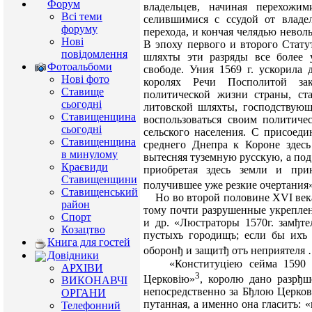
Форум
владельцев, начиная перехожим
Всі теми
селившимися с ссудой от владе
форуму
перехода, и кончая челядью нево
Нові
В эпоху первого и второго Статут
повідомлення
шляхты эти разряды все более 
Фотоальбоми
свободе. Уния 1569 г. ускорила
Нові фото
королях Речи Посполитой зак
Ставище
политической жизни страны, ста
сьогодні
литовской шляхты, господствующ
Ставищенщина
воспользоваться своим политиче
сьогодні
сельского населения. С присоед
Ставищенщина
среднего Днепра к Короне здесь
в минулому
вытесняя туземную русскую, а под
Краєвиди
приобретая здесь земли и при
Ставищенщини
получившее уже резкие очертания
Ставищенський
Но во второй половине XVI века 
район
тому почти разрушенные укреплен
Спорт
и др. «Люстраторы 1570г. замђте
Козацтво
пустыхъ городищъ; если бы ихъ 
Книга для гостей
оборонђ и защитђ отъ неприятеля
Довідники
«Конституціею сейма 1590 г.
АРХІВИ
3
Церковію»
, королю дано разрђш
ВИКОНАВЧІ
непосредственно за Бђлою Церкові
ОРГАНИ
путанная, а именно она гласитъ: 
Телефонний