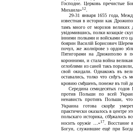
Господне. Церковь пречистые Бо
12
Михаила»
.
29-31 января 1655 года, Между
известная в истории как Дрожип
тамъ много от морозов великих
увідомившись, полки козацкіе скуп
інними полками и войсками его ца
боярин Василій Борисович Шереме
почул, же жолнірове з ордою зб
Пятигорами на Дрижиполю в по
коронними, и стала война великая
оглоблями из саней такъ поразили
свой окидали. Однакожъ въ вели
оставались, толко что снђгъ съ 
кровию смђшенъ, понеже въ той д
Середина семидесятых годов 17
против Польши по всей Украин
ненависть противъ Польши, что
Украина готова скорђе умере
практически оказалось в центре эт
польскаго историка, сбђжалось вс
17
носить оружіе …»
. Восстание 
Богун, служившие ещё при Богд