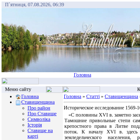
П`ятниця, 07.08.2026, 06:39
Головна
Меню сайту
К
Головна
Головна
»
Статті
»
Ставищенщина
Ставищенщина
Историческое исследование 1569-16
Про район
Про Ставище
«С половины XVI в. заметно засе
Символіка
Тамошние привольные степи сам
Історія
крепостного права в Литве под
Ставище на
поток. К началу XVI в. здесь о
карті
земледельческого населения,