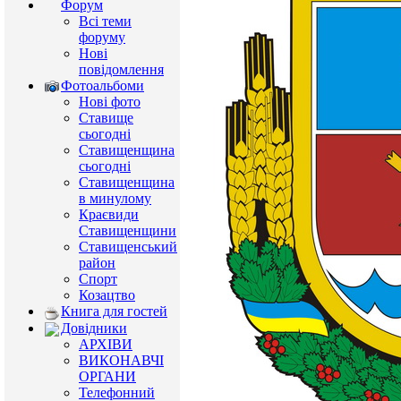
Форум
Всі теми
форуму
Нові
повідомлення
Фотоальбоми
Нові фото
Ставище
сьогодні
Ставищенщина
сьогодні
Ставищенщина
в минулому
Краєвиди
Ставищенщини
Ставищенський
район
Спорт
Козацтво
Книга для гостей
Довідники
АРХІВИ
ВИКОНАВЧІ
ОРГАНИ
Телефонний