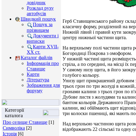
довідник
Розклад руху
автобусів
Швидкий пошук
Герб Ставищенського району склад
Пошук за
класичну форму, розділений на вер
прізвищем
Нижній лівий і правий кути заокру
Документи і
центру нижньої частини щита.
виписки
Карти XVII-
На верхньому полі частини щита р
XX ст.
Богородиці Покрова з омофором.
Каталог файлів
У нижній частині щита розміщуєтьс
Інформація про
стріла, а по середині, на місці їх 
Ставище
У самому низу щита, в його заокру
Карти
голубого кольору.
Література
Унизу щит прикрашений дубовим з
Зображення для
трьох грон по три жолуді в кожній
форуму
гронами калини з трьох грон по п'я
Дубове листя з жолудями та калино
бантом кольорів Державного Прапор
калини, які обіймають щит відповід
Категорії
три колоски пшениці, які мають по
каталога
Про селище Ставище
[1]
Над верхньою частиною щита розм
Символіка
[2]
відображають 22 сільські та одну 
Історія
[6]