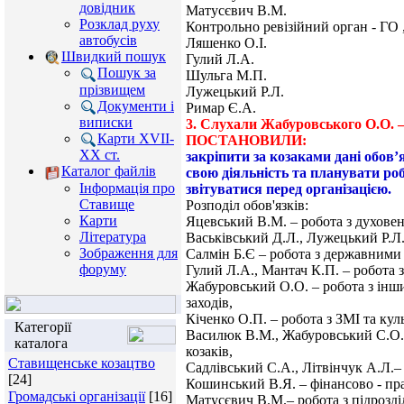
довідник
Матусєвич В.М.
Розклад руху
Контрольно ревізійний орган - ГО
автобусів
Ляшенко О.І.
Швидкий пошук
Гулий Л.А.
Пошук за
Шульга М.П.
прізвищем
Лужецький Р.Л.
Документи і
Римар Є.А.
виписки
3. Слухали Жабуровського О.О. –
Карти XVII-
ПОСТАНОВИЛИ:
XX ст.
закріпити за козаками дані обов’
Каталог файлів
свою діяльність та планувати роб
Інформація про
звітуватися перед організацією.
Ставище
Розподіл обов'язків:
Карти
Яцевський В.М. – робота з духове
Література
Васьківський Д.Л., Лужецький Р.Л
Зображення для
Салмін Б.Є – робота з державними
форуму
Гулий Л.А., Мантач К.П. – робота 
Жабуровський О.О. – робота з інш
заходів,
Кіченко О.П. – робота з ЗМІ та кул
Категорії
Василюк В.М., Жабуровський С.О. 
каталога
козаків,
Ставищенське козацтво
Садлівський С.А., Літвінчук А.Л.– 
[24]
Кошинський В.Я. – фінансово - пра
Громадські організації
[16]
Матусєвич В.М.– робота з підрозді