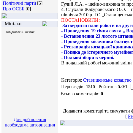
Політичні партії
[5]
Гулий Л.А. – ідейно-виховна та пр
Про ОСББ
[0]
4. Слухали Жабуровського О.О. – 
півріччя 2010 р. ГО „Ставищенське
ПОСТАНОВИЛИ:
Міні-чат
Затвердити план роботи на друге
- Проведення 19 січня свята „ В
- Встановлення 23 лютого штанда
- Проведення місячника благоуст
- Реставрація козацької кринички
- Поїздка до історичного музейн
- Польові збори в червні.
В подальшій роботі можливі зміни 
Категорія:
Ставищенське козацтво
Переглядів:
1515
| Рейтинг:
5.0
/
1
|
Всього коментарів:
0
Додавати коментарі та скачувати 
[
Ре
Для добавления
необходима авторизация