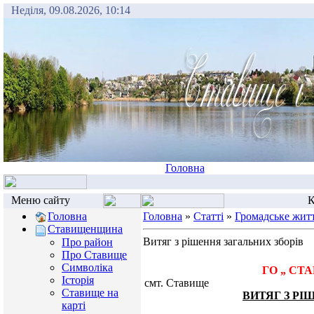
Неділя, 09.08.2026, 10:14
Головна
Меню сайту
К
Головна
Головна
»
Статті
»
Громадське жит
Ставищенщина
Витяг з рішення загальних зборів
Про район
Про Ставище
Символіка
ГО „ СТАВИЩЕНС
Історія
смт. Ставищ
Ставище на
ВИТЯГ З РІ
карті