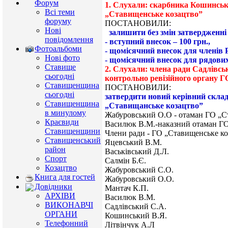
Форум
1. Слухали: скарбника Кошинсько
Всі теми
„Ставищенське козацтво”
форуму
ПОСТАНОВИЛИ:
Нові
залишити без змін затвердженні 
повідомлення
- вступний внесок – 100 грн.,
Фотоальбоми
- щомісячний внесок для членів Р
Нові фото
- щомісячний внесок для рядових 
Ставище
2. Слухали: члена ради Садлівськ
сьогодні
контрольно ревізійного органу 
Ставищенщина
ПОСТАНОВИЛИ:
сьогодні
затвердити новий керівний склад
Ставищенщина
„Ставищанське козацтво”
в минулому
Жабуровський О.О - отаман ГО „С
Краєвиди
Василюк В.М.-наказний отаман ГО
Ставищенщини
Члени ради - ГО „Ставищенське ко
Ставищенський
Яцевський В.М.
район
Васьківський Д.Л.
Спорт
Салмін Б.Є.
Козацтво
Жабуровський С.О.
Книга для гостей
Жабуровський О.О.
Довідники
Мантач К.П.
АРХІВИ
Василюк В.М.
ВИКОНАВЧІ
Садлівський С.А.
ОРГАНИ
Кошинський В.Я.
Телефонний
Літвінчук А.Л